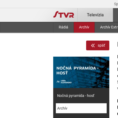
S
Televízia
Rádiá
Archív
Archív Ext
späť
Nočná pyramída - hosť
Archív