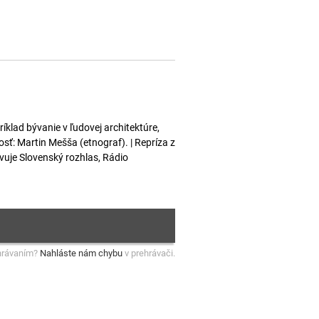
lad bývanie v ľudovej architektúre,
sť: Martin Mešša (etnograf). | Repríza z
vuje Slovenský rozhlas, Rádio
hrávaním?
Nahláste nám chybu
v prehrávači.