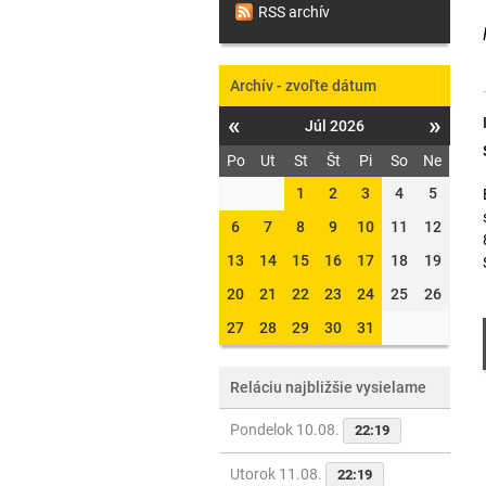
RSS archív
Archív - zvoľte dátum
«
»
Júl 2026
Po
Ut
St
Št
Pi
So
Ne
1
2
3
4
5
6
7
8
9
10
11
12
13
14
15
16
17
18
19
20
21
22
23
24
25
26
27
28
29
30
31
Reláciu najbližšie vysielame
Pondelok 10.08.
22:19
Utorok 11.08.
22:19