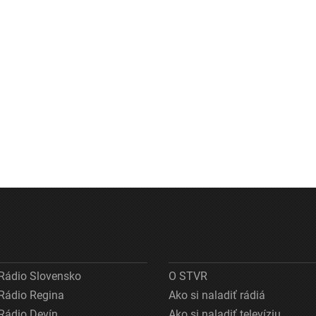
Rádio Slovensko
O STVR
Rádio Regina
Ako si naladiť rádiá
Rádio Devín
Ako si naladiť televíziu