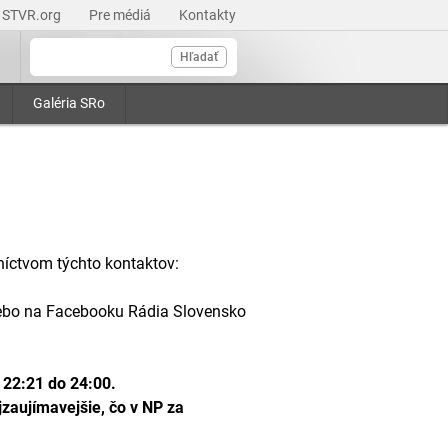
STVR.org
Pre médiá
Kontakty
Hľadať
Galéria SRo
níctvom týchto kontaktov:
lebo na Facebooku Rádia Slovensko
 22:21 do 24:00.
zaujímavejšie, čo v NP za