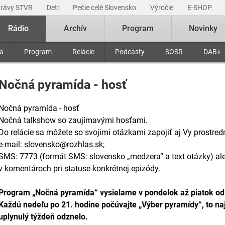
právy STVR
Deti
Pečie celé Slovensko
Výročie
E-SHOP
Rádio
Archív
Program
Novinky
ra
Program
Relácie
Podcasty
SOSR
DAB+
Nočná pyramída - hosť
Nočná pyramída - hosť
Nočná talkshow so zaujímavými hosťami.
Do relácie sa môžete so svojimi otázkami zapojiť aj Vy prostred
e-mail: slovensko@rozhlas.sk;
SMS: 7773 (formát SMS: slovensko „medzera“ a text otázky) a
v komentároch pri statuse konkrétnej epizódy.
Program „Nočná pyramída“ vysielame v pondelok až piatok od
Každú nedeľu po 21. hodine počúvajte „Výber pyramídy“, to naj
uplynulý týždeň odznelo.