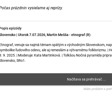
Počas prázdnin vysielame aj reprízy.
Popis epizódy
Slovensko | Utorok 7.07.2026, Martin Mešša - etnograf (R)
Etnograf, venuje sa najmä témam spätým s východným Slovenskom, naprík
symbolike ľudového odevu, ale aj remeslám a výtvarnému folklorizmu. | Ho
8. 9. 2025. | Moderuje: Kata Martinková. | Tolkšou Nočná pyramída pripra
Slovensko, SRo1.
Máte problém s pre