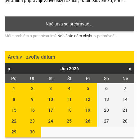
pyramída pripravuje Slovenský rozhlas, Rádio Slovensko, SRo1.
Máte problém s prehrávaním?
Nahláste nám chybu
v prehrávači.
Archív - zvoľte dátum
«
»
Jún 2026
Po
Ut
St
Št
Pi
So
Ne
1
2
3
4
5
6
7
8
9
10
11
12
13
14
15
16
17
18
19
20
21
22
23
24
25
26
27
28
29
30