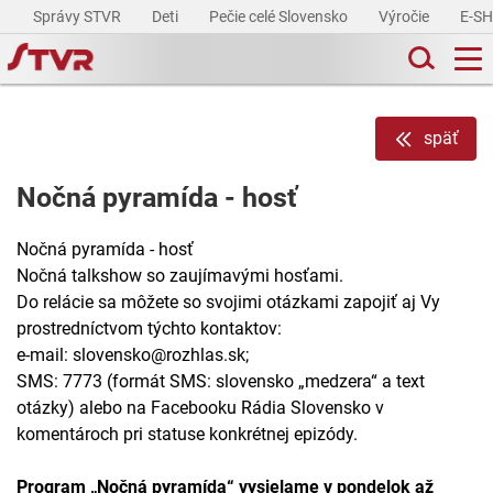
Správy STVR
Deti
Pečie celé Slovensko
Výročie
E-S
späť
Nočná pyramída - hosť
Nočná pyramída - hosť
Nočná talkshow so zaujímavými hosťami.
Do relácie sa môžete so svojimi otázkami zapojiť aj Vy
prostredníctvom týchto kontaktov:
e-mail: slovensko@rozhlas.sk;
SMS: 7773 (formát SMS: slovensko „medzera“ a text
otázky) alebo na Facebooku Rádia Slovensko v
komentároch pri statuse konkrétnej epizódy.
Program „Nočná pyramída“ vysielame v pondelok až