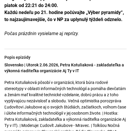
piatok od 22:21 do 24:00.
Každú nedeľu po 21. hodine počúvajte „Výber pyramídy“,
to najzaujímavejšie, čo v NP za uplynulý týždeň odznelo.
Počas prázdnin vysielame aj reprízy.
Popis epizódy
Slovensko | Utorok 2.06.2026, Petra Kotuliaková - zakladateľka a
výkonná riaditeľka organizácie Aj Ty v IT
Petra Kotuliaková pôsobí v organizácii, ktorá búra rodové
stereotypy v oblasti informačných technológií a pomáha dievčatám
a ženám mať kvalitné technické vzdelanie, dobrú prácu a z toho
vyplývajúcu nezávislosť a slobodu. Večná optimistka porozpráva
Ľudovítovi Jakubove aj o svojich štúdiách, začiatkoch, voľnom čase
i úlohe informačných technológií v jej osobnom živote. | Hostka:
Petra Kotuliaková, zakladateľka a výkonná riaditeľka organizácie Aj
Ty v IT). | Moderuje: Ľudovít Jakubove - Mravec. | Tolkšou Nočná