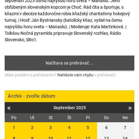
septembri 2023 ôsmu najvyššiu horu sveta – Manaslu. Jeho
obľúbeným slovenským kopcom je Choč. Rád číta a športuje, s
kňazmi v diecéze každoročne robia kňažský charitatívny hokejový
turnaj. | Hosť: Ján Bystriansky (katolícky kňaz, vyšiel na ôsmu
najvyššiu horu sveta – Manaslu). | Moderuje: Kata Martinková. |
Tolkšou Nočná pyramída pripravuje Slovenský rozhlas, Rádio
Slovensko, SRo1.
Máte problém s prehrávaním?
Nahláste nám chybu
v prehrávači.
Archív - zvoľte dátum
«
»
September 2025
Po
Ut
St
Št
Pi
So
Ne
1
2
3
4
5
6
7
8
9
10
11
12
13
14