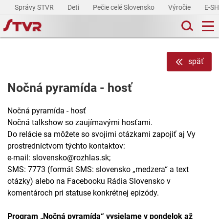
Správy STVR
Deti
Pečie celé Slovensko
Výročie
E-S
späť
Nočná pyramída - hosť
Nočná pyramída - hosť
Nočná talkshow so zaujímavými hosťami.
Do relácie sa môžete so svojimi otázkami zapojiť aj Vy
prostredníctvom týchto kontaktov:
e-mail: slovensko@rozhlas.sk;
SMS: 7773 (formát SMS: slovensko „medzera“ a text
otázky) alebo na Facebooku Rádia Slovensko v
komentároch pri statuse konkrétnej epizódy.
Program „Nočná pyramída“ vysielame v pondelok až