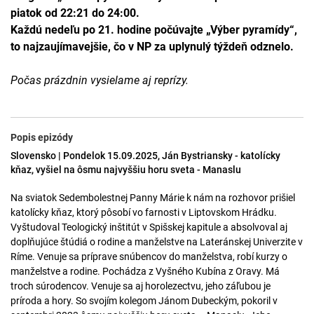
piatok od 22:21 do 24:00.
Každú nedeľu po 21. hodine počúvajte „Výber pyramídy“,
to najzaujímavejšie, čo v NP za uplynulý týždeň odznelo.
Počas prázdnin vysielame aj reprízy.
Popis epizódy
Slovensko | Pondelok 15.09.2025, Ján Bystriansky - katolícky
kňaz, vyšiel na ôsmu najvyššiu horu sveta - Manaslu
Na sviatok Sedembolestnej Panny Márie k nám na rozhovor prišiel
katolícky kňaz, ktorý pôsobí vo farnosti v Liptovskom Hrádku.
Vyštudoval Teologický inštitút v Spišskej kapitule a absolvoval aj
doplňujúce štúdiá o rodine a manželstve na Lateránskej Univerzite v
Ríme. Venuje sa príprave snúbencov do manželstva, robí kurzy o
manželstve a rodine. Pochádza z Vyšného Kubína z Oravy. Má
troch súrodencov. Venuje sa aj horolezectvu, jeho záľubou je
príroda a hory. So svojím kolegom Jánom Dubeckým, pokoril v