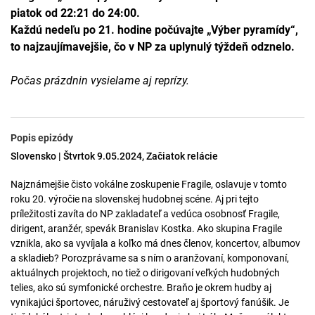
piatok od 22:21 do 24:00.
Každú nedeľu po 21. hodine počúvajte „Výber pyramídy“,
to najzaujímavejšie, čo v NP za uplynulý týždeň odznelo.
Počas prázdnin vysielame aj reprízy.
Popis epizódy
Slovensko | Štvrtok 9.05.2024, Začiatok relácie
Najznámejšie čisto vokálne zoskupenie Fragile, oslavuje v tomto
roku 20. výročie na slovenskej hudobnej scéne. Aj pri tejto
príležitosti zavíta do NP zakladateľ a vedúca osobnosť Fragile,
dirigent, aranžér, spevák Branislav Kostka. Ako skupina Fragile
vznikla, ako sa vyvíjala a koľko má dnes členov, koncertov, albumov
a skladieb? Porozprávame sa s ním o aranžovaní, komponovaní,
aktuálnych projektoch, no tiež o dirigovaní veľkých hudobných
telies, ako sú symfonické orchestre. Braňo je okrem hudby aj
vynikajúci športovec, náruživý cestovateľ aj športový fanúšik. Je