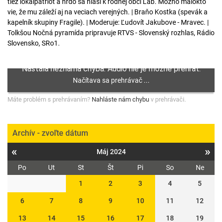
tiež lokálpatriot a hrdo sa hlási k rodnej obci Láb. Možno málokto
vie, že mu záleží aj na veciach verejných. | Braňo Kostka (spevák a
kapelník skupiny Fragile). | Moderuje: Ľudovít Jakubove - Mravec. |
Tolkšou Nočná pyramída pripravuje RTVS - Slovenský rozhlas, Rádio
Slovensko, SRo1.
Máte problém s prehrávaním?
Nahláste nám chybu
v prehrávači.
Archív - zvoľte dátum
«
»
Máj 2024
Po
Ut
St
Št
Pi
So
Ne
1
2
3
4
5
6
7
8
9
10
11
12
13
14
15
16
17
18
19