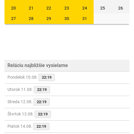
20
21
22
23
24
25
26
27
28
29
30
31
Reláciu najbližšie vysielame
Pondelok 10.08.
22:19
Utorok 11.08.
22:19
Streda 12.08.
22:19
Štvrtok 13.08.
22:19
Piatok 14.08.
22:19