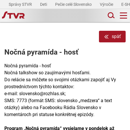
Správy STVR
Deti
Pečie celé Slovensko
Výročie
E-S
späť
Nočná pyramída - hosť
Nočná pyramída - hosť
Nočná talkshow so zaujímavými hosťami.
Do relácie sa môžete so svojimi otázkami zapojiť aj Vy
prostredníctvom týchto kontaktov:
e-mail: slovensko@rozhlas.sk;
SMS: 7773 (formát SMS: slovensko „medzera“ a text
otázky) alebo na Facebooku Rádia Slovensko v
komentároch pri statuse konkrétnej epizódy.
Program „Nočná pyramída“ vysielame v pondelok až