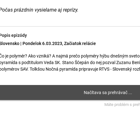
Počas prázdnin vysielame aj reprízy.
Popis epizódy
Slovensko | Pondelok 6.03.2023, Začiatok relácie
Čo je polymér? Ako vzniká? A najmä prečo polyméry hýbu dnešným svet
pyramída s podtitulom Veda SK. Stano Ščepán do nej pozval Zuzanu Benk
polymérov SAV. Tolkšou Nočná pyramída pripravuje RTVS - Slovenský rozh
Máte problém s pre