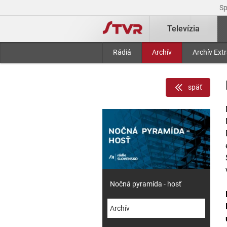
S
Televízia
Rádiá
Archív
Archív Ext
späť
Nočná pyramída - hosť
Archív