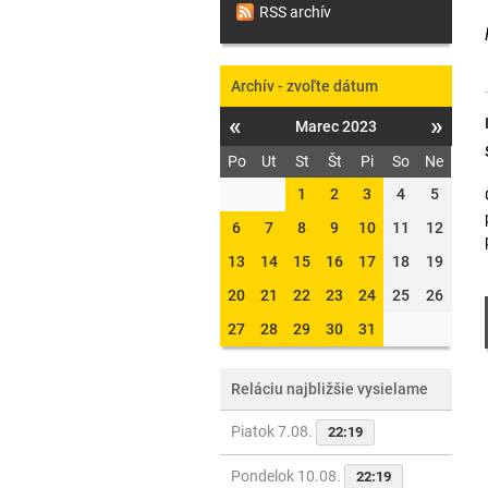
RSS archív
Archív - zvoľte dátum
«
»
Marec 2023
Po
Ut
St
Št
Pi
So
Ne
1
2
3
4
5
6
7
8
9
10
11
12
13
14
15
16
17
18
19
20
21
22
23
24
25
26
27
28
29
30
31
Reláciu najbližšie vysielame
Piatok 7.08.
22:19
Pondelok 10.08.
22:19