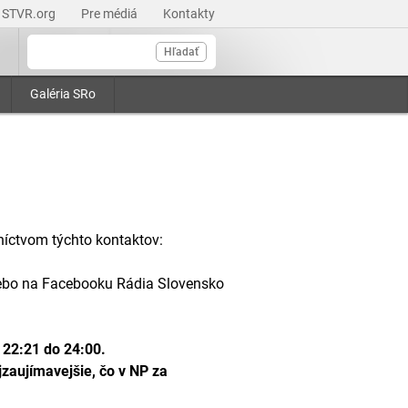
STVR.org
Pre médiá
Kontakty
Hľadať
Galéria SRo
níctvom týchto kontaktov:
lebo na Facebooku Rádia Slovensko
 22:21 do 24:00.
zaujímavejšie, čo v NP za