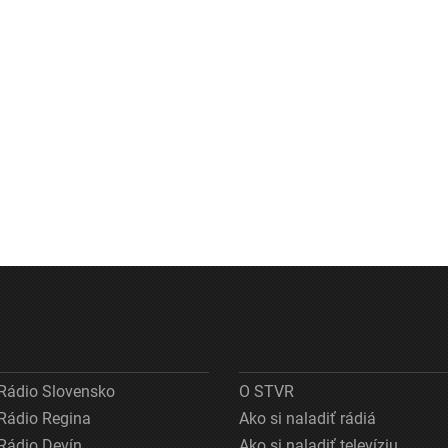
Rádio Slovensko
O STVR
Rádio Regina
Ako si naladiť rádiá
Rádio Devín
Ako si naladiť televíziu