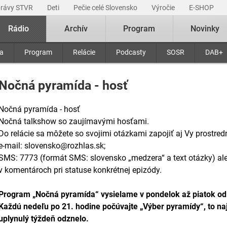
právy STVR
Deti
Pečie celé Slovensko
Výročie
E-SHOP
Rádio
Archív
Program
Novinky
ra
Program
Relácie
Podcasty
SOSR
DAB+
Nočná pyramída - hosť
Nočná pyramída - hosť
Nočná talkshow so zaujímavými hosťami.
Do relácie sa môžete so svojimi otázkami zapojiť aj Vy prostred
e-mail: slovensko@rozhlas.sk;
SMS: 7773 (formát SMS: slovensko „medzera“ a text otázky) a
v komentároch pri statuse konkrétnej epizódy.
Program „Nočná pyramída“ vysielame v pondelok až piatok od
Každú nedeľu po 21. hodine počúvajte „Výber pyramídy“, to naj
uplynulý týždeň odznelo.