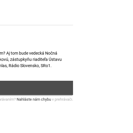
om? Aj tom bude vedecká Nočná
ovú, zástupkyňu riaditeľa Ústavu
las, Rádio Slovensko, SRo1.
hrávaním?
Nahláste nám chybu
v prehrávači.