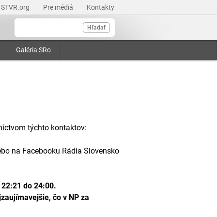
STVR.org
Pre médiá
Kontakty
Hľadať
Galéria SRo
níctvom týchto kontaktov:
lebo na Facebooku Rádia Slovensko
 22:21 do 24:00.
zaujímavejšie, čo v NP za