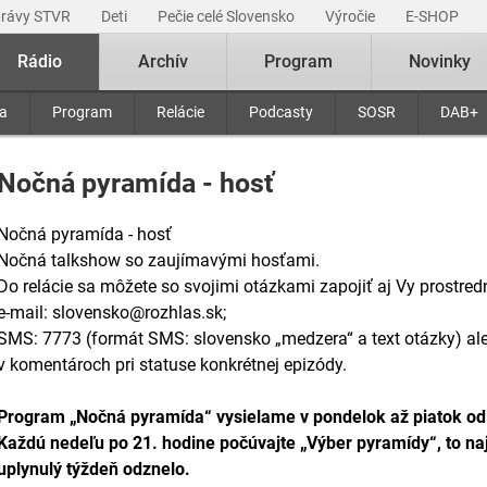
právy STVR
Deti
Pečie celé Slovensko
Výročie
E-SHOP
Rádio
Archív
Program
Novinky
ra
Program
Relácie
Podcasty
SOSR
DAB+
Nočná pyramída - hosť
Nočná pyramída - hosť
Nočná talkshow so zaujímavými hosťami.
Do relácie sa môžete so svojimi otázkami zapojiť aj Vy prostred
e-mail: slovensko@rozhlas.sk;
SMS: 7773 (formát SMS: slovensko „medzera“ a text otázky) a
v komentároch pri statuse konkrétnej epizódy.
Program „Nočná pyramída“ vysielame v pondelok až piatok od
Každú nedeľu po 21. hodine počúvajte „Výber pyramídy“, to naj
uplynulý týždeň odznelo.