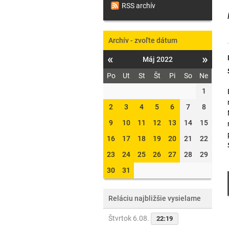
RSS archív
Archív - zvoľte dátum
«
»
Máj 2022
Po
Ut
St
Št
Pi
So
Ne
1
2
3
4
5
6
7
8
9
10
11
12
13
14
15
16
17
18
19
20
21
22
23
24
25
26
27
28
29
30
31
Reláciu najbližšie vysielame
Štvrtok 6.08.
22:19