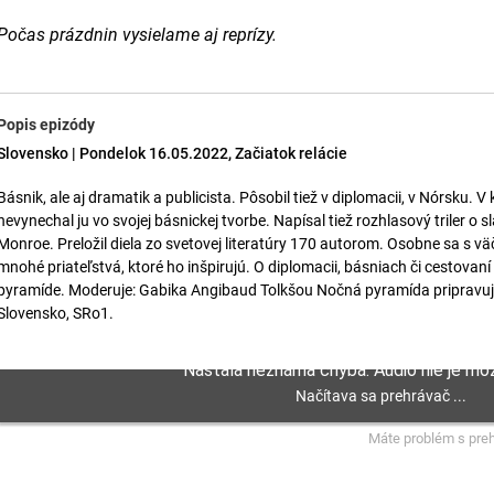
Počas prázdnin vysielame aj reprízy.
Popis epizódy
Slovensko | Pondelok 16.05.2022, Začiatok relácie
Básnik, ale aj dramatik a publicista. Pôsobil tiež v diplomacii, v Nórsku. V
nevynechal ju vo svojej básnickej tvorbe. Napísal tiež rozhlasový triler o 
Monroe. Preložil diela zo svetovej literatúry 170 autorom. Osobne sa s vä
mnohé priateľstvá, ktoré ho inšpirujú. O diplomacii, básniach či cestova
pyramíde. Moderuje: Gabika Angibaud Tolkšou Nočná pyramída pripravuje
Slovensko, SRo1.
Máte problém s pre