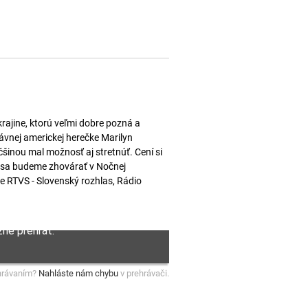
 krajine, ktorú veľmi dobre pozná a
slávnej americkej herečke Marilyn
čšinou mal možnosť aj stretnúť. Cení si
ní sa budeme zhovárať v Nočnej
 RTVS - Slovenský rozhlas, Rádio
hrávaním?
Nahláste nám chybu
v prehrávači.