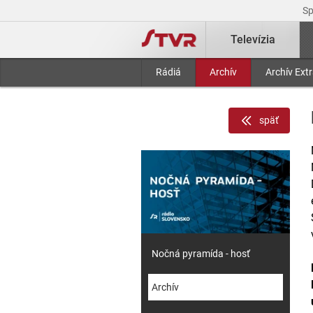
S
Televízia
Rádiá
Archív
Archív Ext
späť
Nočná pyramída - hosť
Archív