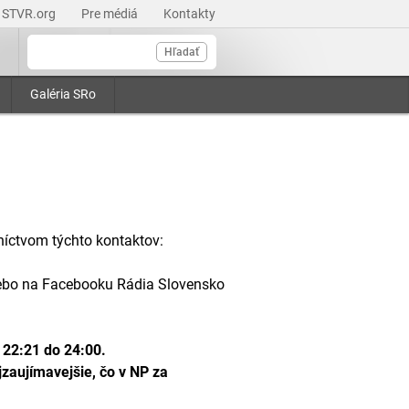
STVR.org
Pre médiá
Kontakty
Hľadať
Galéria SRo
níctvom týchto kontaktov:
lebo na Facebooku Rádia Slovensko
 22:21 do 24:00.
zaujímavejšie, čo v NP za