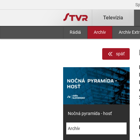
S
Televízia
Rádiá
Archív
Archív Ext
späť
Nočná pyramída - hosť
Archív