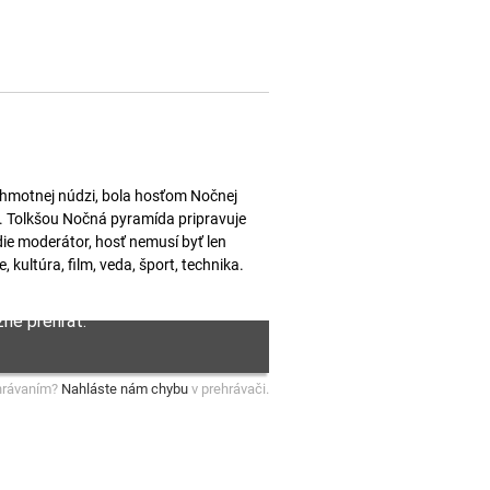
 hmotnej núdzi, bola hosťom Nočnej
. Tolkšou Nočná pyramída pripravuje
ie moderátor, hosť nemusí byť len
 kultúra, film, veda, šport, technika.
hrávaním?
Nahláste nám chybu
v prehrávači.