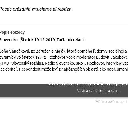
Počas prázdnin vysielame aj reprízy.
Popis epizódy
Slovensko | Štvrtok 19.12.2019, Začiatok relácie
Soňa Vancáková, zo Združenia Maják, ktorá pomáha ľudom v sociálnej a
pyramídy vo štvrtok 19. 12. Rozhovor vedie moderátor Ľudovít Jakubove
RTVS - Slovenský rozhlas, Rádio Slovensko, SRo1. Rozhovor, interview ved
„celebrita“. Respondent môže byť z najrôznejších oblastí, ako napr. umenie,
Máte problém s pre