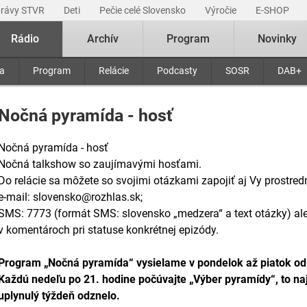
právy STVR
Deti
Pečie celé Slovensko
Výročie
E-SHOP
Rádio
Archív
Program
Novinky
ra
Program
Relácie
Podcasty
SOSR
DAB+
Nočná pyramída - hosť
Nočná pyramída - hosť
Nočná talkshow so zaujímavými hosťami.
Do relácie sa môžete so svojimi otázkami zapojiť aj Vy prostred
e-mail: slovensko@rozhlas.sk;
SMS: 7773 (formát SMS: slovensko „medzera“ a text otázky) a
v komentároch pri statuse konkrétnej epizódy.
Program „Nočná pyramída“ vysielame v pondelok až piatok od
Každú nedeľu po 21. hodine počúvajte „Výber pyramídy“, to naj
uplynulý týždeň odznelo.