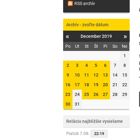
RSS archív
Archív - zvoľte dátum
«
»
December 2019
Po
Ut
St
Št
Pi
So
Ne
1
2
3
4
5
6
7
8
9
10
11
12
13
14
15
16
17
18
19
20
21
22
23
24
25
26
27
28
29
30
31
Reláciu najbližšie vysielame
Piatok 7.08.
22:19