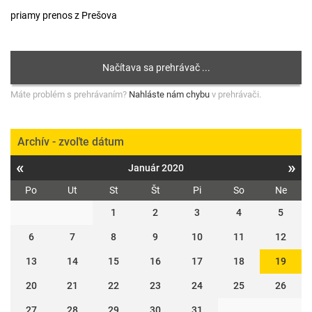
priamy prenos z Prešova
Máte problém s prehrávaním?
Nahláste nám chybu
v prehrávači.
Archív - zvoľte dátum
«
»
Január 2020
Po
Ut
St
Št
Pi
So
Ne
1
2
3
4
5
6
7
8
9
10
11
12
13
14
15
16
17
18
19
20
21
22
23
24
25
26
27
28
29
30
31