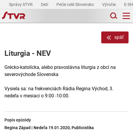
Správy STVR
Deti
Pečie celé Slovensko
Výročie
E-S
späť
Liturgia - NEV
Grécko-katolícka, alebo pravoslávna liturgia z obcí na
severovýchode Slovenska
Vysiela sa: na frekvenciách Rádia Regina Východ, 3.
nedeľa v mesiaci o 9:00 -10:00.
Popis epizódy
Regina Západ | Nedeľa 19.01.2020, Publicistika