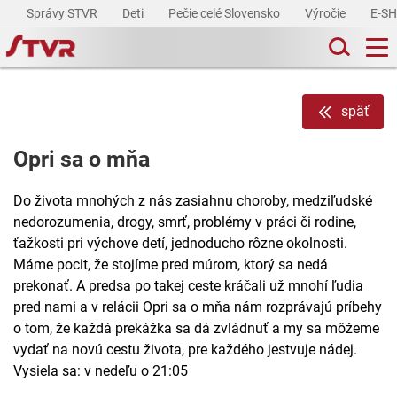
Správy STVR
Deti
Pečie celé Slovensko
Výročie
E-S
späť
Opri sa o mňa
Do života mnohých z nás zasiahnu choroby, medziľudské
nedorozumenia, drogy, smrť, problémy v práci či rodine,
ťažkosti pri výchove detí, jednoducho rôzne okolnosti.
Máme pocit, že stojíme pred múrom, ktorý sa nedá
prekonať. A predsa po takej ceste kráčali už mnohí ľudia
pred nami a v relácii Opri sa o mňa nám rozprávajú príbehy
o tom, že každá prekážka sa dá zvládnuť a my sa môžeme
vydať na novú cestu života, pre každého jestvuje nádej.
Vysiela sa: v nedeľu o 21:05