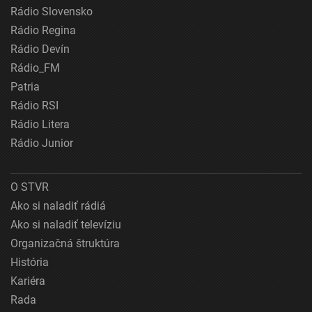
Rádio Slovensko
Rádio Regina
Rádio Devín
Rádio_FM
Patria
Rádio RSI
Rádio Litera
Rádio Junior
O STVR
Ako si naladiť rádiá
Ako si naladiť televíziu
Organizačná štruktúra
História
Kariéra
Rada