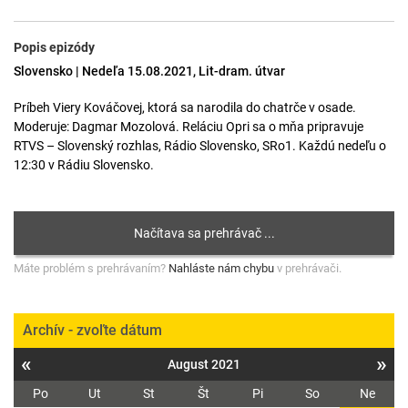
Popis epizódy
Slovensko | Nedeľa 15.08.2021, Lit-dram. útvar
Príbeh Viery Kováčovej, ktorá sa narodila do chatrče v osade.
Moderuje: Dagmar Mozolová. Reláciu Opri sa o mňa pripravuje
RTVS – Slovenský rozhlas, Rádio Slovensko, SRo1. Každú nedeľu o
12:30 v Rádiu Slovensko.
Máte problém s prehrávaním?
Nahláste nám chybu
v prehrávači.
Archív - zvoľte dátum
«
»
August 2021
Po
Ut
St
Št
Pi
So
Ne