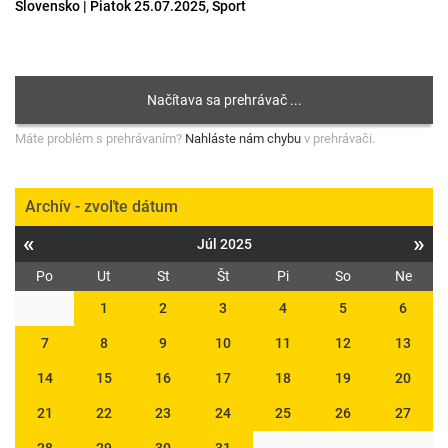
Slovensko | Piatok 25.07.2025, Šport
Máte problém s prehrávaním?
Nahláste nám chybu
v prehrávači.
Archív - zvoľte dátum
«
»
Júl 2025
Po
Ut
St
Št
Pi
So
Ne
1
2
3
4
5
6
7
8
9
10
11
12
13
14
15
16
17
18
19
20
21
22
23
24
25
26
27