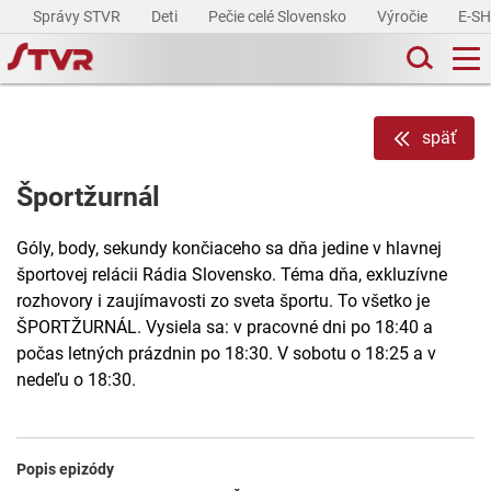
Správy STVR
Deti
Pečie celé Slovensko
Výročie
E-S
späť
Športžurnál
Góly, body, sekundy končiaceho sa dňa jedine v hlavnej
športovej relácii Rádia Slovensko. Téma dňa, exkluzívne
rozhovory i zaujímavosti zo sveta športu. To všetko je
ŠPORTŽURNÁL. Vysiela sa: v pracovné dni po 18:40 a
počas letných prázdnin po 18:30. V sobotu o 18:25 a v
nedeľu o 18:30.
Popis epizódy