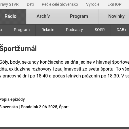
právy STVR
Deti
Pečie celé Slovensko
Výročie
E-SHOP
Rádio
Archív
Program
Novinky
ra
Program
Relácie
Podcasty
SOSR
DAB+
Športžurnál
Góly, body, sekundy končiaceho sa dňa jedine v hlavnej športove
dňa, exkluzívne rozhovory i zaujímavosti zo sveta športu. To v
v pracovné dni po 18:40 a počas letných prázdnin po 18:30. V s
Popis epizódy
Slovensko | Pondelok 2.06.2025, Šport