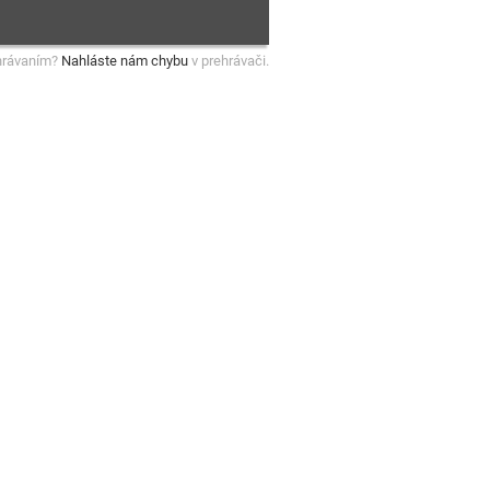
hrávaním?
Nahláste nám chybu
v prehrávači.