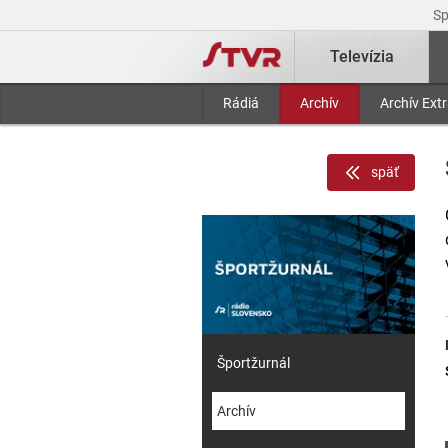
S
Televízia
Rádiá
Archív
Archív Ext
späť
Športžurnál
Archív