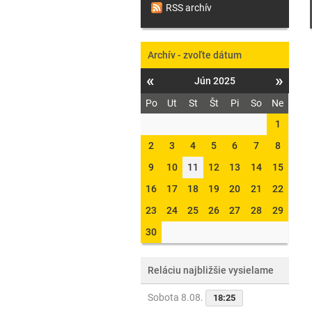
RSS archív
Archív - zvoľte dátum
«
»
Jún 2025
Po
Ut
St
Št
Pi
So
Ne
1
2
3
4
5
6
7
8
9
10
11
12
13
14
15
16
17
18
19
20
21
22
23
24
25
26
27
28
29
30
Reláciu najbližšie vysielame
Sobota 8.08.
18:25