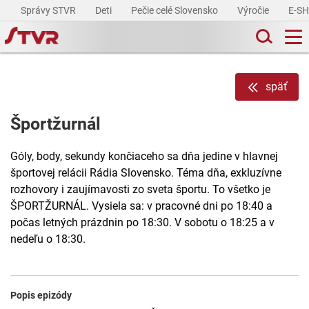
Správy STVR
Deti
Pečie celé Slovensko
Výročie
E-S
späť
Športžurnál
Góly, body, sekundy končiaceho sa dňa jedine v hlavnej
športovej relácii Rádia Slovensko. Téma dňa, exkluzívne
rozhovory i zaujímavosti zo sveta športu. To všetko je
ŠPORTŽURNÁL. Vysiela sa: v pracovné dni po 18:40 a
počas letných prázdnin po 18:30. V sobotu o 18:25 a v
nedeľu o 18:30.
Popis epizódy