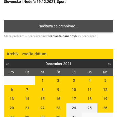
Slovensko | Nedeľa 19.12.2021, Šport
Máte problém s prehrávaním?
Nahláste nám chybu
v prehrávači.
Archív - zvoľte dátum
«
»
December 2021
Po
Ut
St
Št
Pi
So
Ne
1
2
3
4
5
6
7
8
9
10
11
12
13
14
15
16
17
18
19
20
21
22
23
24
25
26