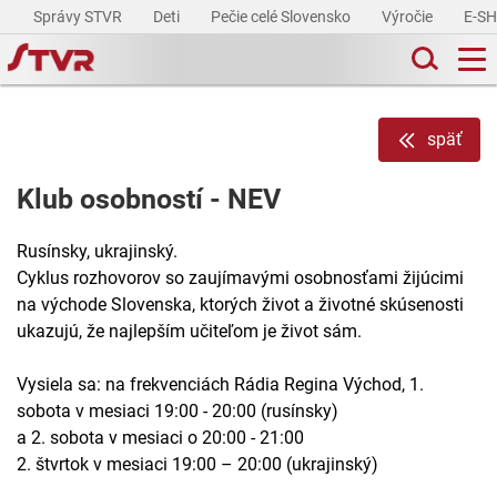
Správy STVR
Deti
Pečie celé Slovensko
Výročie
E-S
späť
Klub osobností - NEV
Rusínsky, ukrajinský.
Cyklus rozhovorov so zaujímavými osobnosťami žijúcimi
na východe Slovenska, ktorých život a životné skúsenosti
ukazujú, že najlepším učiteľom je život sám.
Vysiela sa: na frekvenciách Rádia Regina Východ, 1.
sobota v mesiaci 19:00 - 20:00 (rusínsky)
a 2. sobota v mesiaci o 20:00 - 21:00
2. štvrtok v mesiaci 19:00 – 20:00 (ukrajinský)