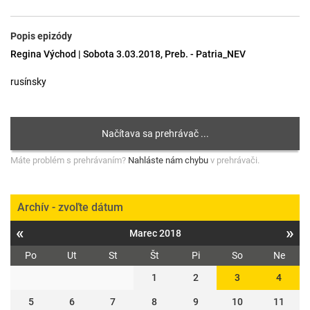
Popis epizódy
Regina Východ | Sobota 3.03.2018, Preb. - Patria_NEV
rusínsky
Máte problém s prehrávaním?
Nahláste nám chybu
v prehrávači.
Archív - zvoľte dátum
«
»
Marec 2018
Po
Ut
St
Št
Pi
So
Ne
1
2
3
4
5
6
7
8
9
10
11