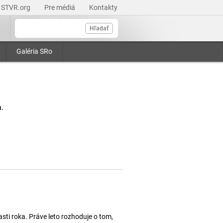
STVR.org
Pre médiá
Kontakty
Hľadať
Galéria SRo
.
asti roka. Práve leto rozhoduje o tom,