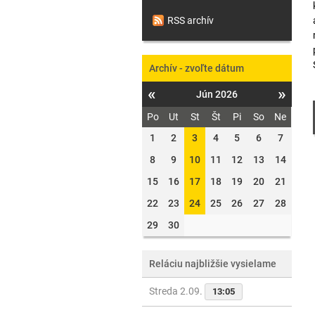
RSS archív
Archív - zvoľte dátum
«
»
Jún 2026
Po
Ut
St
Št
Pi
So
Ne
1
2
3
4
5
6
7
8
9
10
11
12
13
14
15
16
17
18
19
20
21
22
23
24
25
26
27
28
29
30
Reláciu najbližšie vysielame
Streda 2.09.
13:05