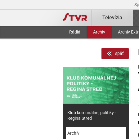
S
Televízia
Rádiá
Archív
Archív Ext
späť
Klub komunálnej politiky -
Regina Stred
Archív