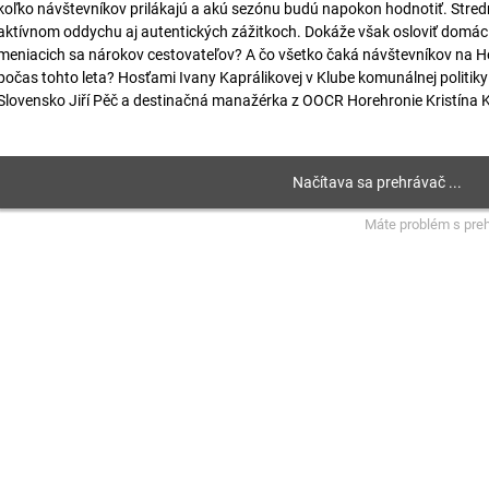
koľko návštevníkov prilákajú a akú sezónu budú napokon hodnotiť. Stredn
aktívnom oddychu aj autentických zážitkoch. Dokáže však osloviť domáci
meniacich sa nárokov cestovateľov? A čo všetko čaká návštevníkov na Hor
počas tohto leta? Hosťami Ivany Kaprálikovej v Klube komunálnej politiky
Slovensko Jiří Pěč a destinačná manažérka z OOCR Horehronie Kristína 
Máte problém s pre