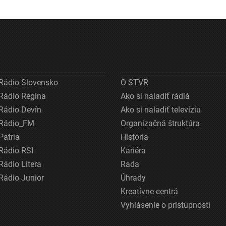
Rádio Slovensko
O STVR
Rádio Regina
Ako si naladiť rádiá
Rádio Devín
Ako si naladiť televíziu
Rádio_FM
Organizačná štruktúra
Patria
História
Rádio RSI
Kariéra
Rádio Litera
Rada
Rádio Junior
Úhrady
Kreatívne centrá
Vyhlásenie o prístupnosti