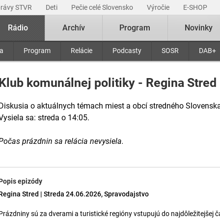
právy STVR
Deti
Pečie celé Slovensko
Výročie
E-SHOP
Rádio
Archív
Program
Novinky
ra
Program
Relácie
Podcasty
SOSR
DAB+
Klub komunálnej politiky - Regina Stred
Diskusia o aktuálnych témach miest a obcí stredného Slovenska
Vysiela sa: streda o 14:05.
Počas prázdnin sa relácia nevysiela.
Popis epizódy
Regina Stred | Streda 24.06.2026, Spravodajstvo
Prázdniny sú za dverami a turistické regióny vstupujú do najdôležitejšej č