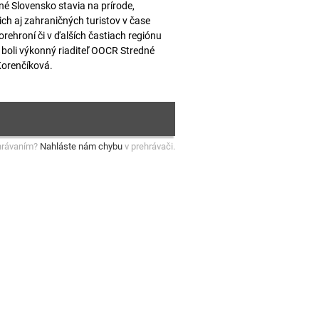
é Slovensko stavia na prírode,
ch aj zahraničných turistov v čase
ehroní či v ďalších častiach regiónu
 boli výkonný riaditeľ OOCR Stredné
Korenčíková.
hrávaním?
Nahláste nám chybu
v prehrávači.