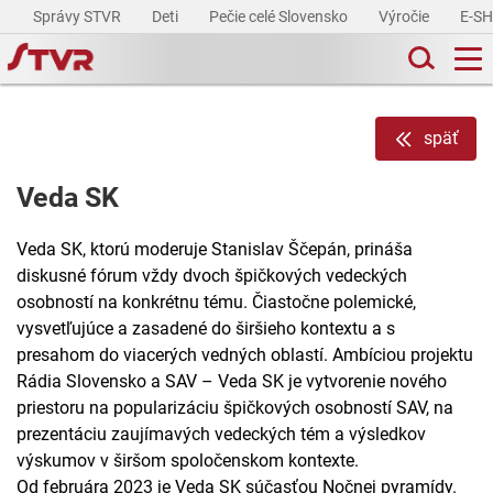
Správy STVR
Deti
Pečie celé Slovensko
Výročie
E-S
späť
Veda SK
Veda SK, ktorú moderuje Stanislav Ščepán, prináša
diskusné fórum vždy dvoch špičkových vedeckých
osobností na konkrétnu tému. Čiastočne polemické,
vysvetľujúce a zasadené do širšieho kontextu a s
presahom do viacerých vedných oblastí. Ambíciou projektu
Rádia Slovensko a SAV – Veda SK je vytvorenie nového
priestoru na popularizáciu špičkových osobností SAV, na
prezentáciu zaujímavých vedeckých tém a výsledkov
výskumov v širšom spoločenskom kontexte.
Od februára 2023 je Veda SK súčasťou Nočnej pyramídy.