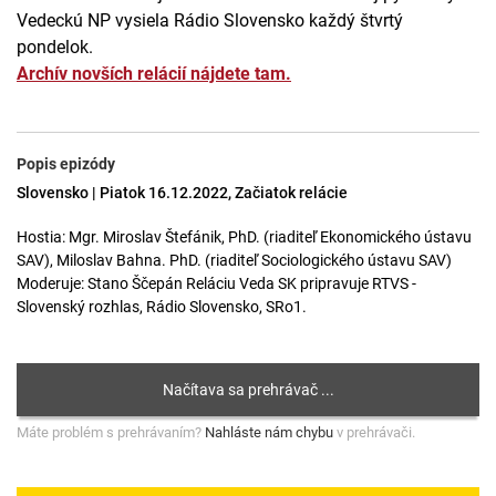
Vedeckú NP vysiela Rádio Slovensko každý štvrtý
pondelok.
Archív novších relácií nájdete tam.
Popis epizódy
Slovensko | Piatok 16.12.2022, Začiatok relácie
Hostia: Mgr. Miroslav Štefánik, PhD. (riaditeľ Ekonomického ústavu
SAV), Miloslav Bahna. PhD. (riaditeľ Sociologického ústavu SAV)
Moderuje: Stano Ščepán Reláciu Veda SK pripravuje RTVS -
Slovenský rozhlas, Rádio Slovensko, SRo1.
Máte problém s prehrávaním?
Nahláste nám chybu
v prehrávači.