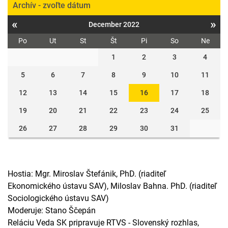
Archív - zvoľte dátum
«
»
December 2022
Po
Ut
St
Št
Pi
So
Ne
1
2
3
4
5
6
7
8
9
10
11
12
13
14
15
16
17
18
19
20
21
22
23
24
25
26
27
28
29
30
31
Hostia: Mgr. Miroslav Štefánik, PhD. (riaditeľ
Ekonomického ústavu SAV), Miloslav Bahna. PhD. (riaditeľ
Sociologického ústavu SAV)
Moderuje: Stano Ščepán
Reláciu Veda SK pripravuje RTVS - Slovenský rozhlas,