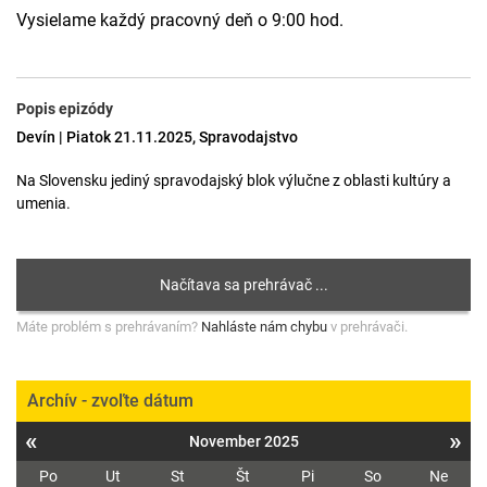
Vysielame každý pracovný deň o 9:00 hod.
Popis epizódy
Devín | Piatok 21.11.2025, Spravodajstvo
Na Slovensku jediný spravodajský blok výlučne z oblasti kultúry a
umenia.
Máte problém s prehrávaním?
Nahláste nám chybu
v prehrávači.
Archív - zvoľte dátum
«
»
November 2025
Po
Ut
St
Št
Pi
So
Ne