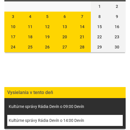
1
2
3
4
5
6
7
8
9
10
11
12
13
14
15
16
17
18
19
20
21
22
23
24
25
26
27
28
29
30
Vysielania v tento deň
Kultúrne správy Rádia Devín o 09:00 Devín
Kultúrne správy Rádia Devín o 14:00 Devín