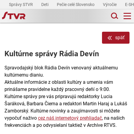
Správy STVR
Deti
Pečie celé Slovensko
Výročie
E-S
späť
Kultúrne správy Rádia Devín
Spravodajský blok Rádia Devín venovaný aktuálnemu
kultúrnemu dianiu.
Aktuálne informácie z oblasti kultúry a umenia vám
prinášame pravidelne každý pracovný deňí o 9:00.
Kultúrne správy pre vás pripravujú redaktorky Lucia
Šaráková, Barbara Čierna a redaktori Martin Haraj a Lukáš
Zamborský. Kultúrne novinky a zaujímavosti si môžete
vypočuť naživo
cez náš internetový prehliadač
, na našich
frekvenciách a po odvysielaní taktiež v Archíve RTVS.