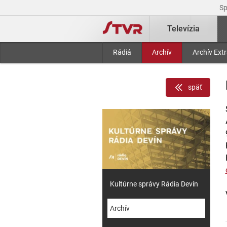
S
Televízia
Rádiá
Archív
Archív Ext
späť
Kultúrne správy Rádia Devín
Archív