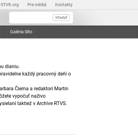
STVR.org
Pre médiá
Kontakty
Hľadať
Galéria SRo
u dianiu.
pravidelne každý pracovný deňí o
arbara Čierna a redaktori Martin
ôžete vypočuť naživo
ysielaní taktiež v Archíve RTVS.