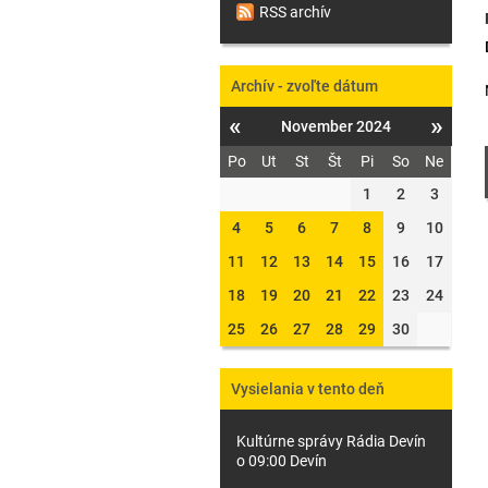
RSS archív
Archív - zvoľte dátum
«
»
November 2024
Po
Ut
St
Št
Pi
So
Ne
1
2
3
4
5
6
7
8
9
10
11
12
13
14
15
16
17
18
19
20
21
22
23
24
25
26
27
28
29
30
Vysielania v tento deň
Kultúrne správy Rádia Devín
o 09:00 Devín