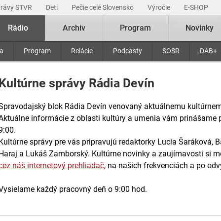
právy STVR
Deti
Pečie celé Slovensko
Výročie
E-SHOP
Rádio
Archív
Program
Novinky
ra
Program
Relácie
Podcasty
SOSR
DAB+
Kultúrne správy Rádia Devín
Spravodajský blok Rádia Devín venovaný aktuálnemu kultúrnem
Aktuálne informácie z oblasti kultúry a umenia vám prinášame 
9:00.
Kultúrne správy pre vás pripravujú redaktorky Lucia Šaráková, B
Haraj a Lukáš Zamborský. Kultúrne novinky a zaujímavosti si m
cez náš internetový prehliadač
, na našich frekvenciách a po odv
Vysielame každý pracovný deň o 9:00 hod.