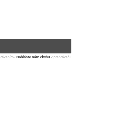
.
hrávaním?
Nahláste nám chybu
v prehrávači.