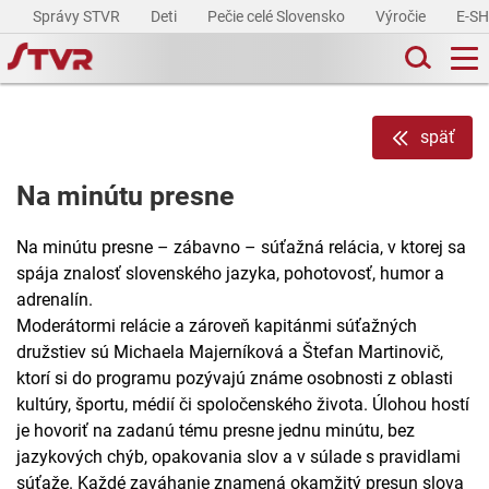
Správy STVR
Deti
Pečie celé Slovensko
Výročie
E-S
späť
Na minútu presne
Na minútu presne – zábavno – súťažná relácia, v ktorej sa
spája znalosť slovenského jazyka, pohotovosť, humor a
adrenalín.
Moderátormi relácie a zároveň kapitánmi súťažných
družstiev sú Michaela Majerníková a Štefan Martinovič,
ktorí si do programu pozývajú známe osobnosti z oblasti
kultúry, športu, médií či spoločenského života. Úlohou hostí
je hovoriť na zadanú tému presne jednu minútu, bez
jazykových chýb, opakovania slov a v súlade s pravidlami
súťaže. Každé zaváhanie znamená okamžitý presun slova