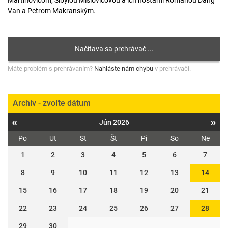
Martinovičom, Sibylou Mislovičovou a ich hosťami Romanou Dang
Van a Petrom Makranským.
Máte problém s prehrávaním?
Nahláste nám chybu
v prehrávači.
Archív - zvoľte dátum
«
»
Jún 2026
Po
Ut
St
Št
Pi
So
Ne
1
2
3
4
5
6
7
8
9
10
11
12
13
14
15
16
17
18
19
20
21
22
23
24
25
26
27
28
29
30