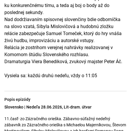
ku konkurenčnému tímu, a teda aj boj o body až do
poslednej sekundy.
Nad dodržiavaním spisovnej slovenčiny bdie odborníčka
na slovo vzatá, Sibyla Mislovičová a hudobnú zložku
relácie zabezpečuje Samuel Tomeček, ktorý do hry vnáša
živú hudbu, improvizáciu a autorské vstupy.
Relácia je zostrihom verejnej nahrávky realizovanej v
Komornom štúdiu Slovenského rozhlasu.
Dramaturgia Viera Benediková, zvukový majster Peter Áč.
Vysiela sa: každú druhú nedeľu, vždy o 11:05
Popis epizódy
Slovensko | Nedeľa 28.06.2026, Lit-dram. útvar
11.časť- zo Zázračného orieška. Zábavno-súťažný nedeľný
zábavník zo Zázračného orieška s Michaelou Majerníkovou, Števom