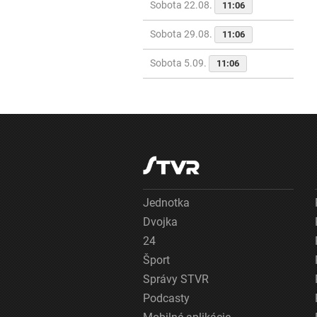
Sobota 22.08.
11:06
Sobota 29.08.
11:06
Sobota 5.09.
11:06
Jednotka
Dvojka
24
Šport
Správy STVR
Podcasty