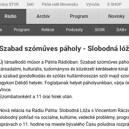
právy STVR
Deti
Pečie celé Slovensko
Výročie
E-SHOP
Rádio
Archív
Program
Novinky
ra
Program
Relácie
Podcasty
SOSR
DAB+
Szabad szóműves páholy - Slobodná ló
Új társalkodó műsor a Pátria Rádióban: Szabad szóműves páhol
társadalmi, kulturális, tudományos és közérzeti kérdésekre kíná
a szabad gondolkodás és szólás hullámhosszán szól majd szomb
egykori Délidő helyén. Foglaljanak helyet páholyunkban, várja 
Vince.
Szombatonként a 11 órai hírek után.
Nová relácia na Rádiu Pátria: Slobodná Lôža s Vincentom Rácz
slobodný pohľad na sociálne, kultúrne, vedecké problémy, prog
správach o 11. hodine na mieste bývalého Času poludnia rozprá