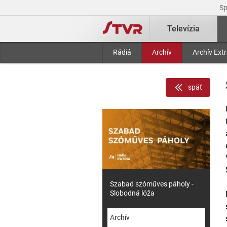
S
Televízia
Rádiá
Archív
Archív Ext
späť
Szabad szóműves páholy -
Slobodná lóža
Archív