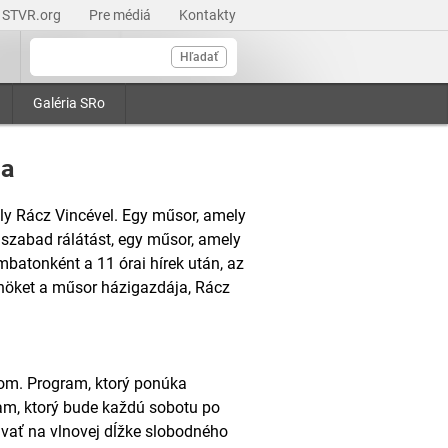
STVR.org
Pre médiá
Kontakty
Hľadať
Galéria SRo
ža
y Rácz Vincével. Egy műsor, amely
l szabad rálátást, egy műsor, amely
atonként a 11 órai hírek után, az
önöket a műsor házigazdája, Rácz
om. Program, ktorý ponúka
ram, ktorý bude každú sobotu po
vať na vlnovej dĺžke slobodného