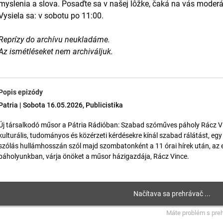
myslenia a slova. Posaďte sa v našej lôžke, čaká na vás moder
Vysiela sa: v sobotu po 11:00.
Reprízy do archívu neukladáme.
Az ismétléseket nem archiváljuk.
Popis epizódy
Patria | Sobota 16.05.2026, Publicistika
Új társalkodó műsor a Pátria Rádióban: Szabad szóműves páholy Rácz Vi
kulturális, tudományos és közérzeti kérdésekre kínál szabad rálátást, e
szólás hullámhosszán szól majd szombatonként a 11 órai hírek után, az eg
páholyunkban, várja önöket a műsor házigazdája, Rácz Vince.
Máte problém s pre