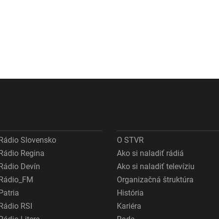
Rádio Slovensko
O STVR
Rádio Regina
Ako si naladiť rádiá
Rádio Devín
Ako si naladiť televíziu
Rádio_FM
Organizačná štruktúra
Patria
História
Rádio RSI
Kariéra