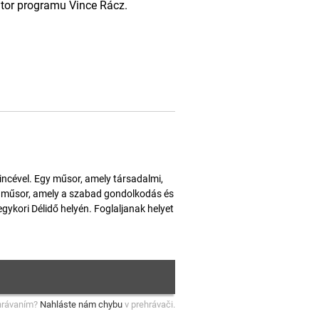
átor programu Vince Rácz.
ncével. Egy műsor, amely társadalmi,
gy műsor, amely a szabad gondolkodás és
ykori Délidő helyén. Foglaljanak helyet
hrávaním?
Nahláste nám chybu
v prehrávači.