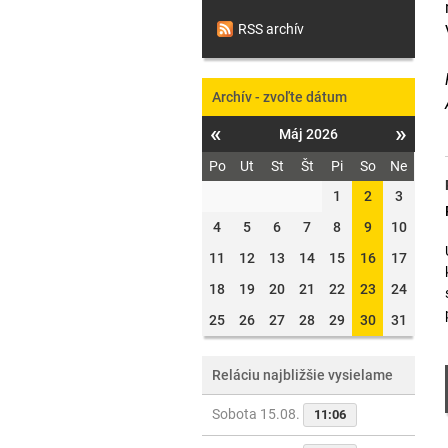
RSS archív
Archív - zvoľte dátum
«
»
Máj 2026
Po
Ut
St
Št
Pi
So
Ne
1
2
3
4
5
6
7
8
9
10
11
12
13
14
15
16
17
18
19
20
21
22
23
24
25
26
27
28
29
30
31
Reláciu najbližšie vysielame
Sobota 15.08.
11:06