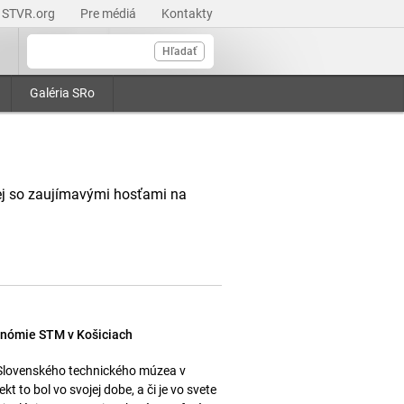
STVR.org
Pre médiá
Kontakty
Hľadať
Galéria SRo
ej so zaujímavými hosťami na
ronómie STM v Košiciach
 Slovenského technického múzea v
t to bol vo svojej dobe, a či je vo svete