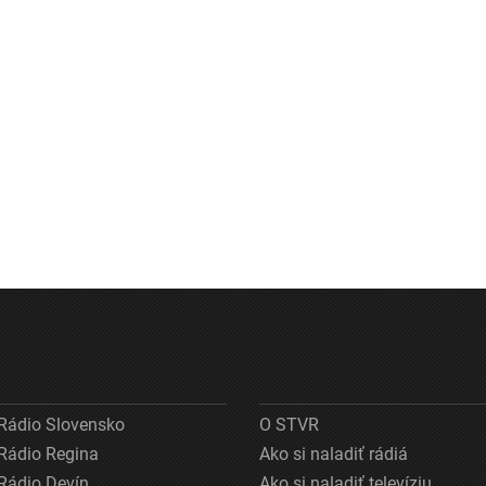
Rádio Slovensko
O STVR
Rádio Regina
Ako si naladiť rádiá
Rádio Devín
Ako si naladiť televíziu