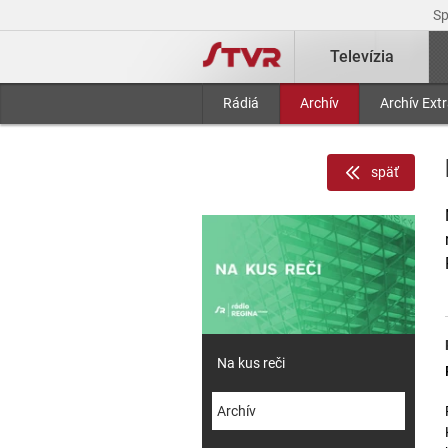
S
Televízia
Rádiá
Archív
Archív Ext
späť
Na kus reči
Archív