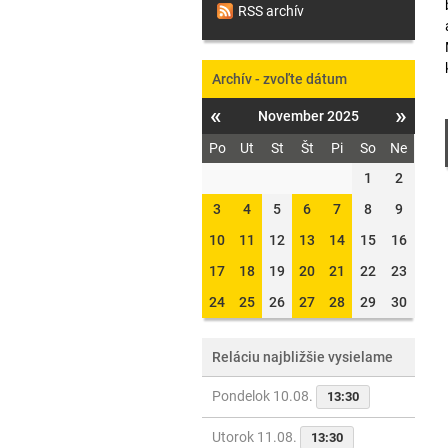
RSS archív
Archív - zvoľte dátum
«
»
November 2025
Po
Ut
St
Št
Pi
So
Ne
1
2
3
4
5
6
7
8
9
10
11
12
13
14
15
16
17
18
19
20
21
22
23
24
25
26
27
28
29
30
Reláciu najbližšie vysielame
Pondelok 10.08.
13:30
Utorok 11.08.
13:30