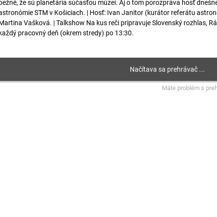
bežné, že sú planetária súčasťou múzeí. Aj o tom porozpráva hosť dnešnej r
astronómie STM v Košiciach. | Hosť: Ivan Janitor (kurátor referátu astro
Martina Vašková. | Talkshow Na kus reči pripravuje Slovenský rozhlas, R
každý pracovný deň (okrem stredy) po 13:30.
Máte problém s pre