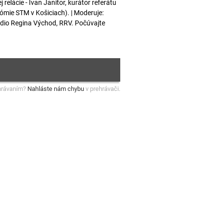
elácie - Ivan Janitor, kurátor referátu
nómie STM v Košiciach). | Moderuje:
ádio Regina Východ, RRV. Počúvajte
hrávaním?
Nahláste nám chybu
v prehrávači.