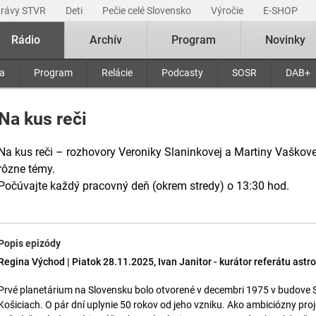
právy STVR
Deti
Pečie celé Slovensko
Výročie
E-SHOP
Rádio
Archív
Program
Novinky
ra
Program
Relácie
Podcasty
SOSR
DAB+
Na kus reči
Na kus reči – rozhovory Veroniky Slaninkovej a Martiny Vaškov
rôzne témy.
Počúvajte každý pracovný deň (okrem stredy) o 13:30 hod.
Popis epizódy
Regina Východ | Piatok 28.11.2025, Ivan Janitor - kurátor referátu ast
Prvé planetárium na Slovensku bolo otvorené v decembri 1975 v budove
Košiciach. O pár dní uplynie 50 rokov od jeho vzniku. Ako ambiciózny projek