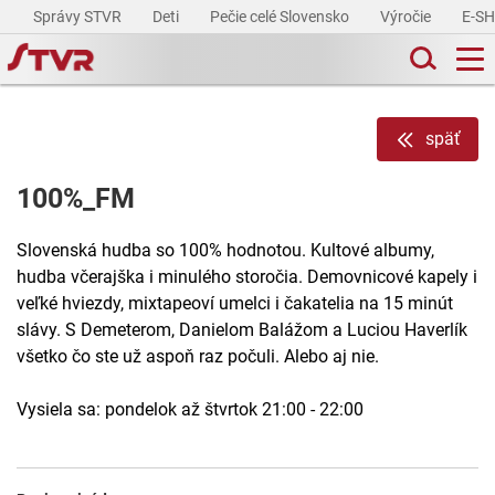
Správy STVR
Deti
Pečie celé Slovensko
Výročie
E-S
späť
100%_FM
Slovenská hudba so 100% hodnotou. Kultové albumy,
hudba včerajška i minulého storočia. Demovnicové kapely i
veľké hviezdy, mixtapeoví umelci i čakatelia na 15 minút
slávy. S Demeterom, Danielom Balážom a Luciou Haverlík
všetko čo ste už aspoň raz počuli. Alebo aj nie.
Vysiela sa: pondelok až štvrtok 21:00 - 22:00