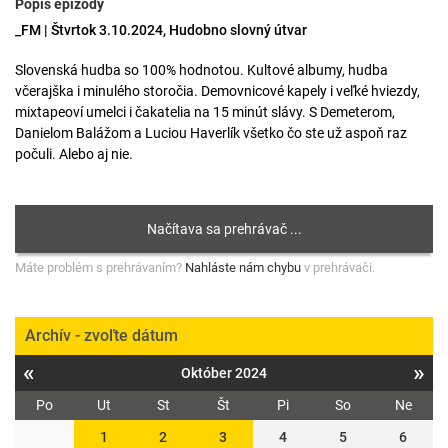
Popis epizódy
_FM | Štvrtok 3.10.2024, Hudobno slovný útvar
Slovenská hudba so 100% hodnotou. Kultové albumy, hudba
včerajška i minulého storočia. Demovnicové kapely i veľké hviezdy,
mixtapeoví umelci i čakatelia na 15 minút slávy. S Demeterom,
Danielom Balážom a Luciou Haverlík všetko čo ste už aspoň raz
počuli. Alebo aj nie.
Máte problém s prehrávaním?
Nahláste nám chybu
v prehrávači.
Archív - zvoľte dátum
«
»
Október 2024
Po
Ut
St
Št
Pi
So
Ne
1
2
3
4
5
6