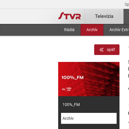
S
Televízia
Rádiá
Archív
Archív Ext
späť
100%_FM
Archív