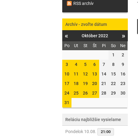
RSS archív
Archív - zvoľte dátum
«
»
Október 2022
Po
Ut
St
Št
Pi
So
Ne
1
2
3
4
5
6
7
8
9
10
11
12
13
14
15
16
17
18
19
20
21
22
23
24
25
26
27
28
29
30
31
Reláciu najbližšie vysielame
Pondelok 10.08.
21:00