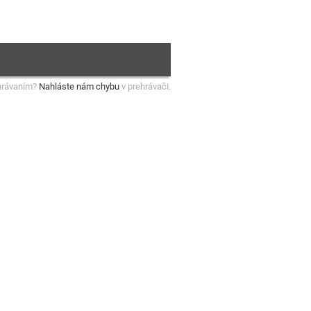
hrávaním?
Nahláste nám chybu
v prehrávači.