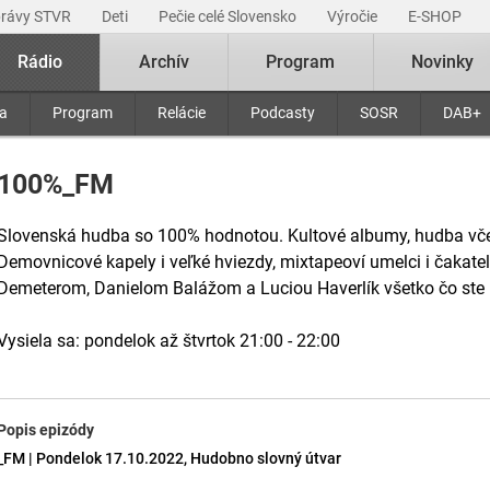
právy STVR
Deti
Pečie celé Slovensko
Výročie
E-SHOP
Rádio
Archív
Program
Novinky
ra
Program
Relácie
Podcasty
SOSR
DAB+
100%_FM
Slovenská hudba so 100% hodnotou. Kultové albumy, hudba včer
Demovnicové kapely i veľké hviezdy, mixtapeoví umelci i čakatel
Demeterom, Danielom Balážom a Luciou Haverlík všetko čo ste už
Vysiela sa: pondelok až štvrtok 21:00 - 22:00
Popis epizódy
_FM | Pondelok 17.10.2022, Hudobno slovný útvar