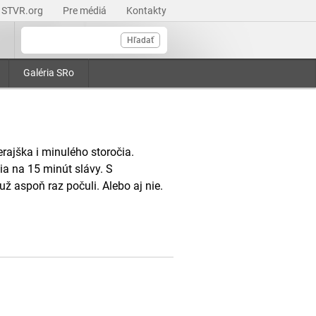
STVR.org
Pre médiá
Kontakty
Hľadať
Galéria SRo
ajška i minulého storočia.
ia na 15 minút slávy. S
 aspoň raz počuli. Alebo aj nie.