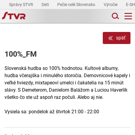
Správy STVR
Deti
Pečie celé Slovensko
Výročie
E-S
späť
100%_FM
Slovenská hudba so 100% hodnotou. Kultové albumy,
hudba včerajška i minulého storočia. Demovnicové kapely i
veľké hviezdy, mixtapeoví umelci i čakatelia na 15 minút
slávy. S Demeterom, Danielom Balážom a Luciou Haverlík
všetko čo ste už aspoň raz počuli. Alebo aj nie.
Vysiela sa: pondelok až štvrtok 21:00 - 22:00