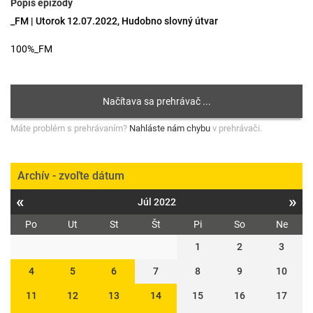
Popis epizódy
_FM | Utorok 12.07.2022, Hudobno slovný útvar
100%_FM
Máte problém s prehrávaním?
Nahláste nám chybu
v prehrávači.
Archív - zvoľte dátum
«
»
Júl 2022
Po
Ut
St
Št
Pi
So
Ne
1
2
3
4
5
6
7
8
9
10
11
12
13
14
15
16
17