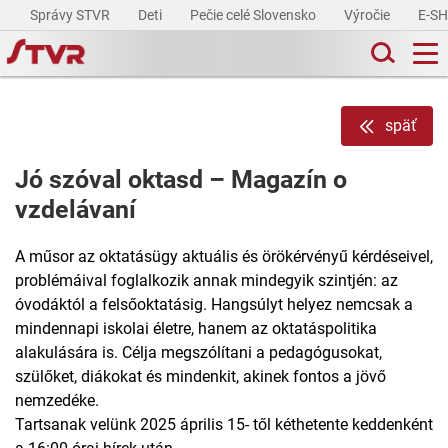
Správy STVR
Deti
Pečie celé Slovensko
Výročie
E-S
späť
Jó szóval oktasd – Magazín o
vzdelávaní
A műsor az oktatásügy aktuális és örökérvényű kérdéseivel,
problémáival foglalkozik annak mindegyik szintjén: az
óvodáktól a felsőoktatásig. Hangsúlyt helyez nemcsak a
mindennapi iskolai életre, hanem az oktatáspolitika
alakulására is. Célja megszólítani a pedagógusokat,
szülőket, diákokat és mindenkit, akinek fontos a jövő
nemzedéke.
Tartsanak velünk 2025 április 15- től kéthetente keddenként