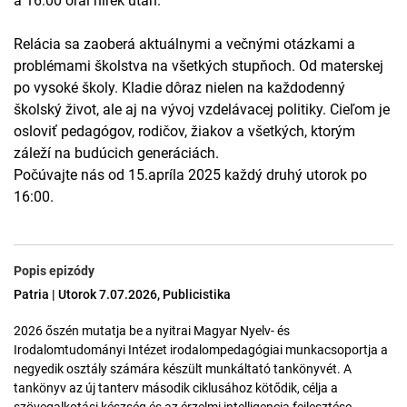
a 16:00 órai hírek után.
Relácia sa zaoberá aktuálnymi a večnými otázkami a
problémami školstva na všetkých stupňoch. Od materskej
po vysoké školy. Kladie dôraz nielen na každodenný
školský život, ale aj na vývoj vzdelávacej politiky. Cieľom je
osloviť pedagógov, rodičov, žiakov a všetkých, ktorým
záleží na budúcich generáciách.
Počúvajte nás od 15.apríla 2025 každý druhý utorok po
16:00.
Popis epizódy
Patria | Utorok 7.07.2026, Publicistika
2026 őszén mutatja be a nyitrai Magyar Nyelv- és
Irodalomtudományi Intézet irodalompedagógiai munkacsoportja a
negyedik osztály számára készült munkáltató tankönyvét. A
tankönyv az új tanterv második ciklusához kötődik, célja a