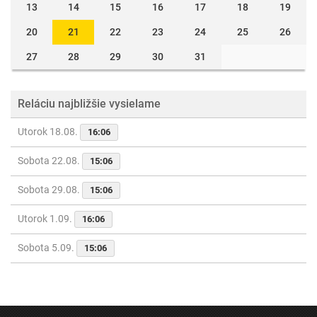
13
14
15
16
17
18
19
20
21
22
23
24
25
26
27
28
29
30
31
Reláciu najbližšie vysielame
Utorok 18.08.
16:06
Sobota 22.08.
15:06
Sobota 29.08.
15:06
Utorok 1.09.
16:06
Sobota 5.09.
15:06