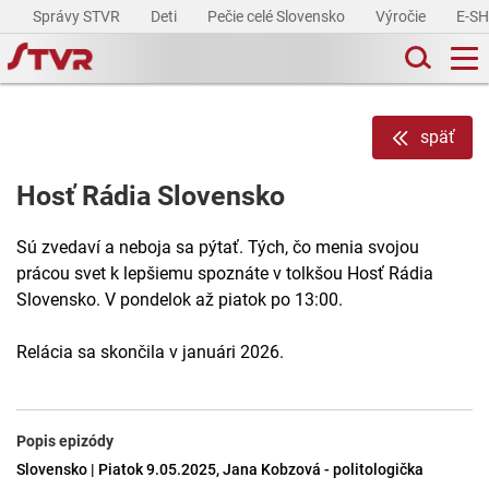
Správy STVR
Deti
Pečie celé Slovensko
Výročie
E-S
späť
Hosť Rádia Slovensko
Sú zvedaví a neboja sa pýtať. Tých, čo menia svojou
prácou svet k lepšiemu spoznáte v tolkšou Hosť Rádia
Slovensko. V pondelok až piatok po 13:00.
Relácia sa skončila v januári 2026.
Popis epizódy
Slovensko | Piatok 9.05.2025, Jana Kobzová - politologička