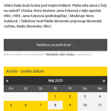
Všetci ľudia budú bratia pod tvojimi krídlami. Platia ešte slová z Ódy
na radosť? Otázka, ktorú dostane Jana Kobzová v tejto epizóde
HRS. | HRS: Jana Kobzová (politologička). | Moderuje: Nora
Gubková. | Talkshow Hosť Rádia Slovensko pripravuje Slovenský
rozhlas, Rádio Slovensko, SRo1.
Máte problém s prehrávaním?
Nahláste nám chybu
v prehrávači.
Archív - zvoľte dátum
«
»
Máj 2025
Po
Ut
St
Št
Pi
So
Ne
1
2
3
4
5
6
7
8
9
10
11