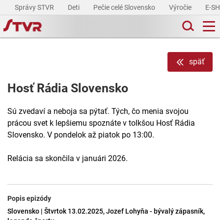
Správy STVR
Deti
Pečie celé Slovensko
Výročie
E-S
späť
Hosť Rádia Slovensko
Sú zvedaví a neboja sa pýtať. Tých, čo menia svojou
prácou svet k lepšiemu spoznáte v tolkšou Hosť Rádia
Slovensko. V pondelok až piatok po 13:00.
Relácia sa skončila v januári 2026.
Popis epizódy
Slovensko | Štvrtok 13.02.2025, Jozef Lohyňa - bývalý zápasník,