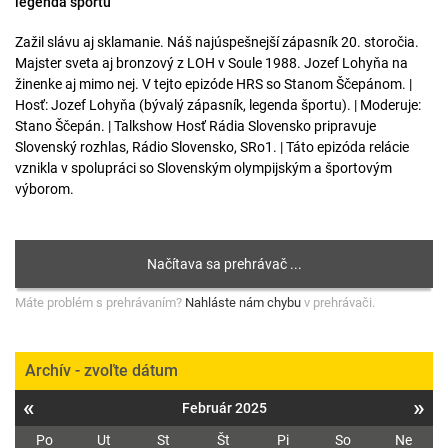
legenda športu
Zažil slávu aj sklamanie. Náš najúspešnejší zápasník 20. storočia.
Majster sveta aj bronzový z LOH v Soule 1988. Jozef Lohyňa na
žinenke aj mimo nej. V tejto epizóde HRS so Stanom Ščepánom. |
Hosť: Jozef Lohyňa (bývalý zápasník, legenda športu). | Moderuje:
Stano Ščepán. | Talkshow Hosť Rádia Slovensko pripravuje
Slovenský rozhlas, Rádio Slovensko, SRo1. | Táto epizóda relácie
vznikla v spolupráci so Slovenským olympijským a športovým
výborom.
Máte problém s prehrávaním?
Nahláste nám chybu
v prehrávači.
Archív - zvoľte dátum
«
»
Február 2025
Po
Ut
St
Št
Pi
So
Ne