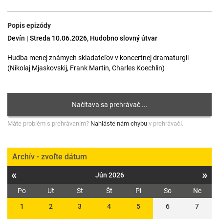
Popis epizódy
Devín | Streda 10.06.2026, Hudobno slovný útvar
Hudba menej známych skladateľov v koncertnej dramaturgii
(Nikolaj Mjaskovskij, Frank Martin, Charles Koechlin)
Máte problém s prehrávaním?
Nahláste nám chybu
v prehrávači.
Archív - zvoľte dátum
«
»
Jún 2026
Po
Ut
St
Št
Pi
So
Ne
1
2
3
4
5
6
7