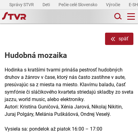
Správy STVR
Deti
Pečie celé Slovensko
Výročie
E-S
späť
Hudobná mozaika
Hodinka s kratšími tvarmi prináša pestrosť hudobných
druhov a žánrov v čase, ktorý nás často zastihne v aute,
presúvajúc sa z miesta na miesto. Klavírnu baladu, časť
symfónie či sláčikového kvarteta striedajú skladby zo sveta
jazzu, world music, alebo elektroniky.
Autori: Kristína Guničová, Xénia Jarová, Nikolaj Nikitin,
Juraj Polgáry, Melánia Puškášová, Ondrej Veselý.
Vysiela sa: pondelok až piatok 16:00 – 17:00