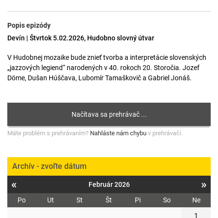
Popis epizódy
Devín | Štvrtok 5.02.2026, Hudobno slovný útvar
V Hudobnej mozaike bude znieť tvorba a interpretácie slovenských
„jazzových legiend“ narodených v 40. rokoch 20. Storočia. Jozef
Döme, Dušan Húščava, Lubomír Tamaškovič a Gabriel Jonáš.
Máte problém s prehrávaním?
Nahláste nám chybu
v prehrávači.
Archív - zvoľte dátum
«
»
Február 2026
Po
Ut
St
Št
Pi
So
Ne
1