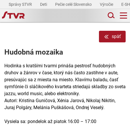
Správy STVR
Deti
Pečie celé Slovensko
Výročie
E-S
späť
Hudobná mozaika
Hodinka s kratšími tvarmi prináša pestrosť hudobných
druhov a žánrov v čase, ktorý nás často zastihne v aute,
presúvajúc sa z miesta na miesto. Klavírnu baladu, časť
symfónie či sláčikového kvarteta striedajú skladby zo sveta
jazzu, world music, alebo elektroniky.
Autori: Kristína Guničová, Xénia Jarová, Nikolaj Nikitin,
Juraj Polgáry, Melánia Puškášová, Ondrej Veselý.
Vysiela sa: pondelok až piatok 16:00 – 17:00