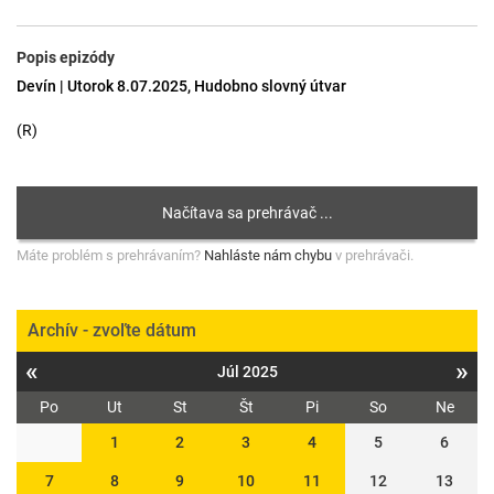
Popis epizódy
Devín | Utorok 8.07.2025, Hudobno slovný útvar
(R)
Máte problém s prehrávaním?
Nahláste nám chybu
v prehrávači.
Archív - zvoľte dátum
«
»
Júl 2025
Po
Ut
St
Št
Pi
So
Ne
1
2
3
4
5
6
7
8
9
10
11
12
13