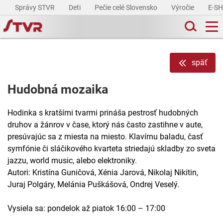
Správy STVR
Deti
Pečie celé Slovensko
Výročie
E-S
späť
Hudobná mozaika
Hodinka s kratšími tvarmi prináša pestrosť hudobných
druhov a žánrov v čase, ktorý nás často zastihne v aute,
presúvajúc sa z miesta na miesto. Klavírnu baladu, časť
symfónie či sláčikového kvarteta striedajú skladby zo sveta
jazzu, world music, alebo elektroniky.
Autori: Kristína Guničová, Xénia Jarová, Nikolaj Nikitin,
Juraj Polgáry, Melánia Puškášová, Ondrej Veselý.
Vysiela sa: pondelok až piatok 16:00 – 17:00