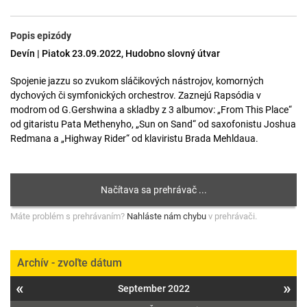
Popis epizódy
Devín | Piatok 23.09.2022, Hudobno slovný útvar
Spojenie jazzu so zvukom sláčikových nástrojov, komorných
dychových či symfonických orchestrov. Zaznejú Rapsódia v
modrom od G.Gershwina a skladby z 3 albumov: „From This Place“
od gitaristu Pata Methenyho, „Sun on Sand“ od saxofonistu Joshua
Redmana a „Highway Rider“ od klaviristu Brada Mehldaua.
Máte problém s prehrávaním?
Nahláste nám chybu
v prehrávači.
Archív - zvoľte dátum
«
»
September 2022