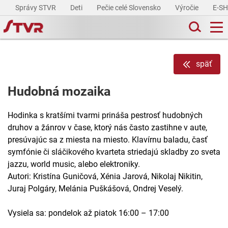
Správy STVR
Deti
Pečie celé Slovensko
Výročie
E-S
späť
Hudobná mozaika
Hodinka s kratšími tvarmi prináša pestrosť hudobných
druhov a žánrov v čase, ktorý nás často zastihne v aute,
presúvajúc sa z miesta na miesto. Klavírnu baladu, časť
symfónie či sláčikového kvarteta striedajú skladby zo sveta
jazzu, world music, alebo elektroniky.
Autori: Kristína Guničová, Xénia Jarová, Nikolaj Nikitin,
Juraj Polgáry, Melánia Puškášová, Ondrej Veselý.
Vysiela sa: pondelok až piatok 16:00 – 17:00