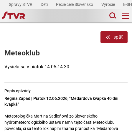
Správy STVR
Deti
Pečie celé Slovensko
Výročie
E-S
späť
Meteoklub
Vysiela sa v piatok 14:05-14:30
Popis epizódy
Regina Západ | Piatok 12.06.2026, "Medardova kvapka 40 dní
kvapká"
Meteorologička Martina Sadloňová zo Slovenského
hydrometeorologického ústavu nám v tejto časti Meteoklubu
povedala, či sa tento rok naplní známa pranostika “Medardova