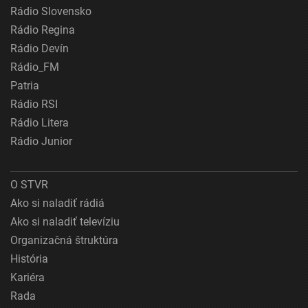
Rádio Slovensko
Rádio Regina
Rádio Devín
Rádio_FM
Patria
Rádio RSI
Rádio Litera
Rádio Junior
O STVR
Ako si naladiť rádiá
Ako si naladiť televíziu
Organizačná štruktúra
História
Kariéra
Rada