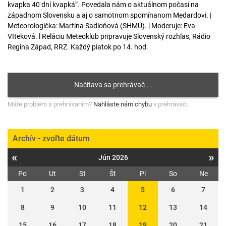
kvapka 40 dní kvapká”. Povedala nám o aktuálnom počasí na
západnom Slovensku a aj o samotnom spomínanom Medardovi. |
Meteorologička: Martina Sadloňová (SHMÚ). | Moderuje: Eva
VIteková. l Reláciu Meteoklub pripravuje Slovenský rozhlas, Rádio
Regina Západ, RRZ. Každý piatok po 14. hod.
Máte problém s prehrávaním?
Nahláste nám chybu
v prehrávači.
Archív - zvoľte dátum
«
»
Jún 2026
Po
Ut
St
Št
Pi
So
Ne
1
2
3
4
5
6
7
8
9
10
11
12
13
14
15
16
17
18
19
20
21