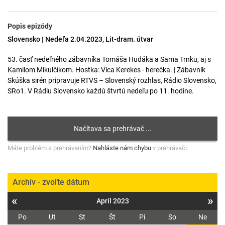
Popis epizódy
Slovensko | Nedeľa 2.04.2023, Lit-dram. útvar
53. časť nedeľného zábavníka Tomáša Hudáka a Sama Trnku, aj s
Kamilom Mikulčíkom. Hostka: Vica Kerekes - herečka. | Zábavník
Skúška sirén pripravuje RTVS – Slovenský rozhlas, Rádio Slovensko,
SRo1. V Rádiu Slovensko každú štvrtú nedeľu po 11. hodine.
Máte problém s prehrávaním?
Nahláste nám chybu
v prehrávači.
Archív - zvoľte dátum
«
»
Apríl 2023
Po
Ut
St
Št
Pi
So
Ne