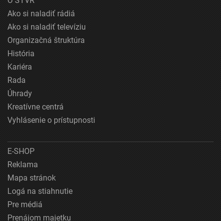
O STVR
Ako si naladiť rádiá
Ako si naladiť televíziu
Organizačná štruktúra
História
Kariéra
Rada
Úhrady
Kreatívne centrá
Vyhlásenie o prístupnosti
E-SHOP
Reklama
Mapa stránok
Logá na stiahnutie
Pre médiá
Prenájom majetku