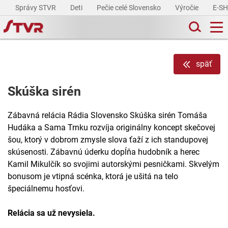
Správy STVR
Deti
Pečie celé Slovensko
Výročie
E-S
späť
Skúška sirén
Zábavná relácia Rádia Slovensko Skúška sirén Tomáša
Hudáka a Sama Trnku rozvíja originálny koncept skečovej
šou, ktorý v dobrom zmysle slova ťaží z ich standupovej
skúsenosti. Zábavnú úderku dopĺňa hudobník a herec
Kamil Mikulčík so svojimi autorskými pesničkami. Skvelým
bonusom je vtipná scénka, ktorá je ušitá na telo
špeciálnemu hosťovi.
Relácia sa už nevysiela.