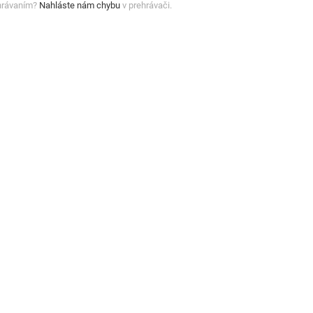
hrávaním?
Nahláste nám chybu
v prehrávači.