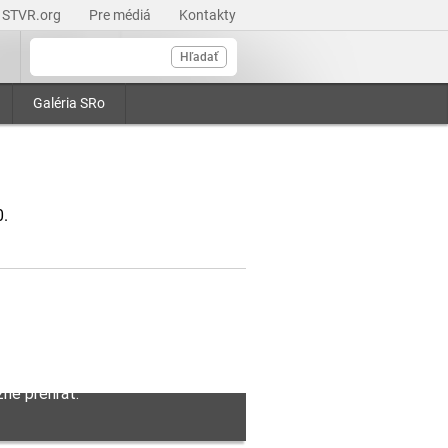
STVR.org
Pre médiá
Kontakty
Hľadať
Galéria SRo
0.