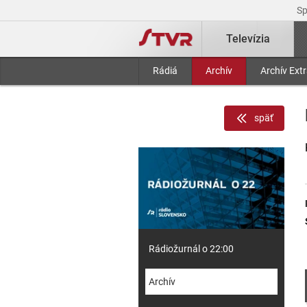
S
Televízia
Rádiá
Archív
Archív Ext
späť
Rádiožurnál o 22:00
Archív