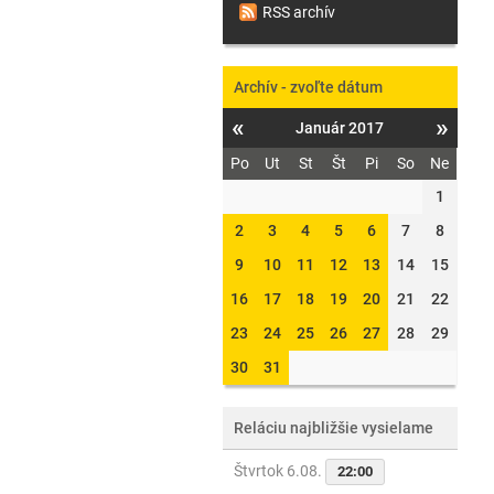
RSS archív
Archív - zvoľte dátum
«
»
Január 2017
Po
Ut
St
Št
Pi
So
Ne
1
2
3
4
5
6
7
8
9
10
11
12
13
14
15
16
17
18
19
20
21
22
23
24
25
26
27
28
29
30
31
Reláciu najbližšie vysielame
Štvrtok 6.08.
22:00