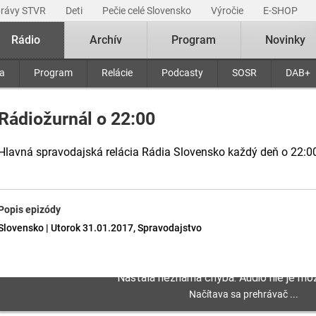
právy STVR
Deti
Pečie celé Slovensko
Výročie
E-SHOP
Rádio
Archív
Program
Novinky
ra
Program
Relácie
Podcasty
SOSR
DAB+
Rádiožurnál o 22:00
Hlavná spravodajská relácia Rádia Slovensko každý deň o 22:0
Popis epizódy
Slovensko | Utorok 31.01.2017, Spravodajstvo