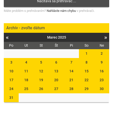
Máte problém s prehrávaním?
Nahláste nám chybu
v prehrávači.
Archív - zvoľte dátum
«
»
Marec 2025
Po
Ut
St
Št
Pi
So
Ne
1
2
3
4
5
6
7
8
9
10
11
12
13
14
15
16
17
18
19
20
21
22
23
24
25
26
27
28
29
30
31