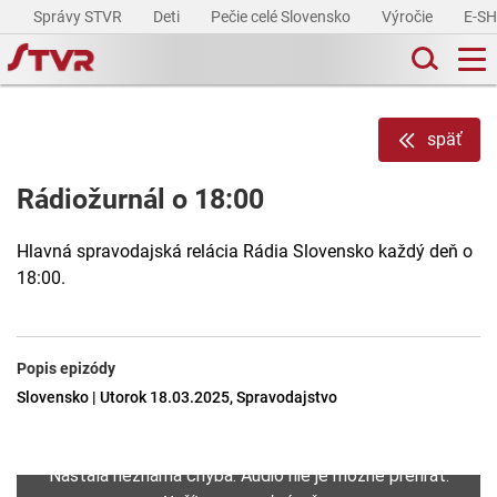
Správy STVR
Deti
Pečie celé Slovensko
Výročie
E-S
späť
Rádiožurnál o 18:00
Hlavná spravodajská relácia Rádia Slovensko každý deň o
18:00.
Popis epizódy
Slovensko | Utorok 18.03.2025, Spravodajstvo