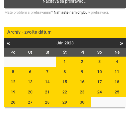
Máte problém s prehrávaním?
Nahláste nám chybu
v prehrávači.
Archív - zvoľte dátum
«
»
Jún 2023
Po
Ut
St
Št
Pi
So
Ne
1
2
3
4
5
6
7
8
9
10
11
12
13
14
15
16
17
18
19
20
21
22
23
24
25
26
27
28
29
30