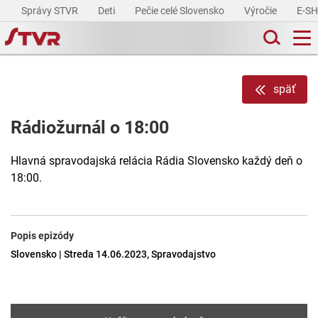
Správy STVR
Deti
Pečie celé Slovensko
Výročie
E-S
späť
Rádiožurnál o 18:00
Hlavná spravodajská relácia Rádia Slovensko každý deň o
18:00.
Popis epizódy
Slovensko | Streda 14.06.2023, Spravodajstvo