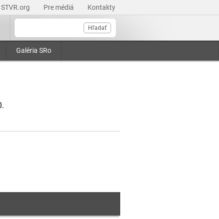
STVR.org
Pre médiá
Kontakty
Hľadať
Galéria SRo
0.