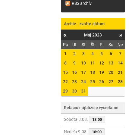
RSS archív
Archív - zvoľte dátum
«
»
Máj 2023
Po
Ut
St
Št
Pi
So
Ne
1
2
3
4
5
6
7
8
9
10
11
12
13
14
15
16
17
18
19
20
21
22
23
24
25
26
27
28
29
30
31
Reláciu najbližšie vysielame
Sobota 8.08.
18:00
Nedeľa 9.08.
18:00