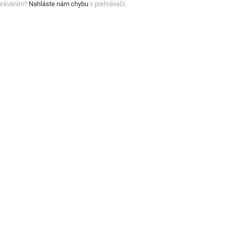
hrávaním?
Nahláste nám chybu
v prehrávači.