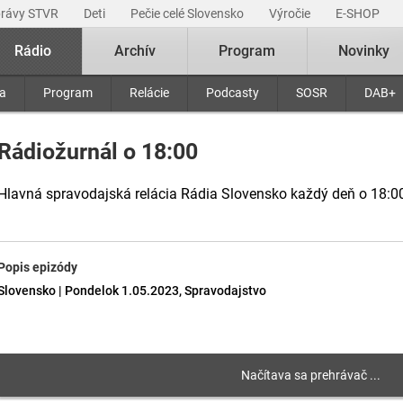
právy STVR
Deti
Pečie celé Slovensko
Výročie
E-SHOP
Rádio
Archív
Program
Novinky
ra
Program
Relácie
Podcasty
SOSR
DAB+
Rádiožurnál o 18:00
Hlavná spravodajská relácia Rádia Slovensko každý deň o 18:0
Popis epizódy
Slovensko | Pondelok 1.05.2023, Spravodajstvo