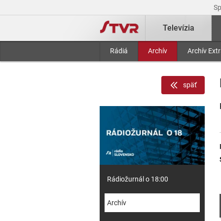
S
Televízia
Rádiá
Archív
Archív Ext
späť
Rádiožurnál o 18:00
Archív