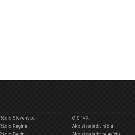
Rádio Slovensko
O STVR
Rádio Regina
Ako si naladiť rádiá
Rádio Devín
Ako si naladiť televíziu