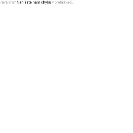
hrávaním?
Nahláste nám chybu
v prehrávači.