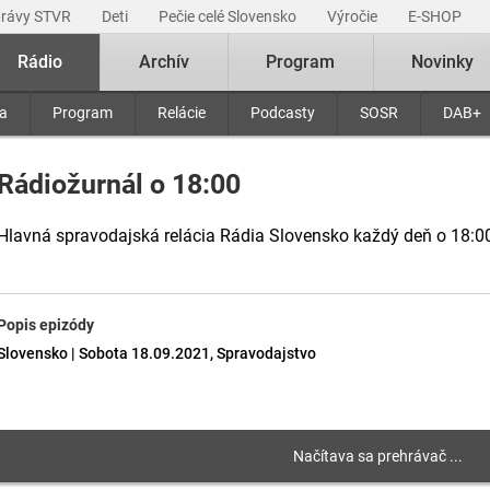
právy STVR
Deti
Pečie celé Slovensko
Výročie
E-SHOP
Rádio
Archív
Program
Novinky
ra
Program
Relácie
Podcasty
SOSR
DAB+
Rádiožurnál o 18:00
Hlavná spravodajská relácia Rádia Slovensko každý deň o 18:0
Popis epizódy
Slovensko | Sobota 18.09.2021, Spravodajstvo