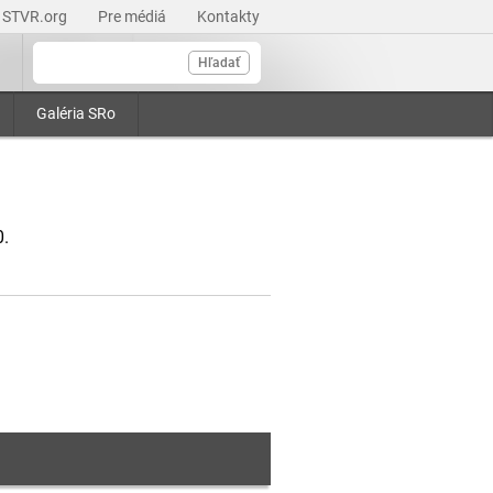
STVR.org
Pre médiá
Kontakty
Hľadať
Galéria SRo
0.