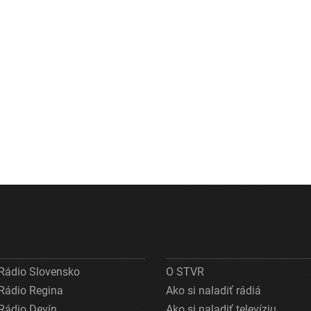
Rádio Slovensko
O STVR
Rádio Regina
Ako si naladiť rádiá
Rádio Devín
Ako si naladiť televíziu