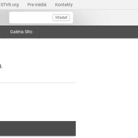
STVR.org
Pre médiá
Kontakty
Hľadať
Galéria SRo
0.