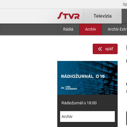
S
Televízia
Rádiá
Archív
Archív Ext
späť
Rádiožurnál o 18:00
Archív