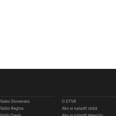
Rádio Slovensko
O STVR
Rádio Regina
Ako si naladiť rádiá
Rádio Devín
Ako si naladiť televíziu