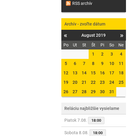
RSS archív
Archív - zvoľte dátum
«
»
August 2019
Po
Ut
St
Št
Pi
So
Ne
1
2
3
4
5
6
7
8
9
10
11
12
13
14
15
16
17
18
19
20
21
22
23
24
25
26
27
28
29
30
31
Reláciu najbližšie vysielame
Piatok 7.08.
18:00
Sobota 8.08.
18:00