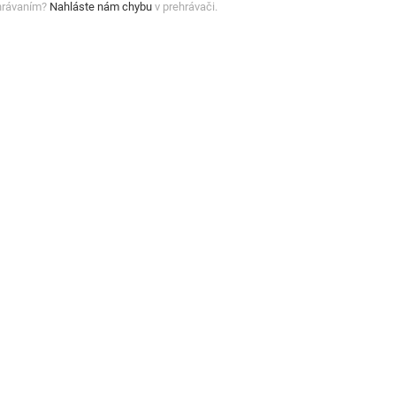
hrávaním?
Nahláste nám chybu
v prehrávači.