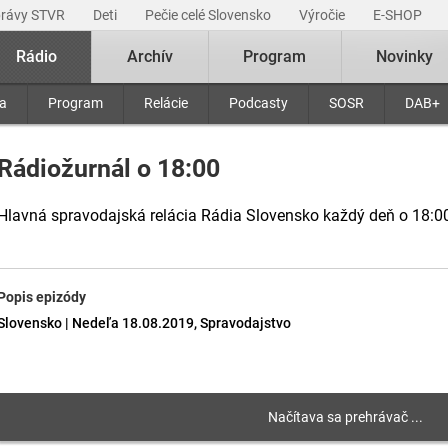
právy STVR
Deti
Pečie celé Slovensko
Výročie
E-SHOP
Rádio
Archív
Program
Novinky
ra
Program
Relácie
Podcasty
SOSR
DAB+
Rádiožurnál o 18:00
Hlavná spravodajská relácia Rádia Slovensko každý deň o 18:0
Popis epizódy
Slovensko | Nedeľa 18.08.2019, Spravodajstvo