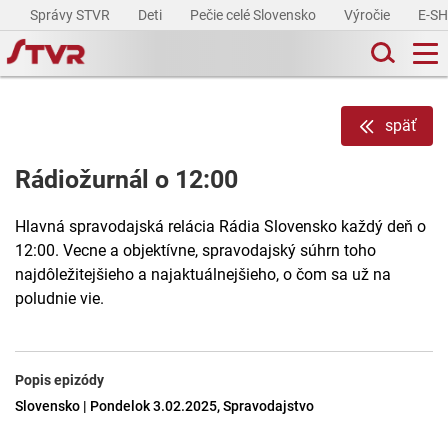
Správy STVR
Deti
Pečie celé Slovensko
Výročie
E-S
späť
Rádiožurnál o 12:00
Hlavná spravodajská relácia Rádia Slovensko každý deň o
12:00. Vecne a objektívne, spravodajský súhrn toho
najdôležitejšieho a najaktuálnejšieho, o čom sa už na
poludnie vie.
Popis epizódy
Slovensko | Pondelok 3.02.2025, Spravodajstvo