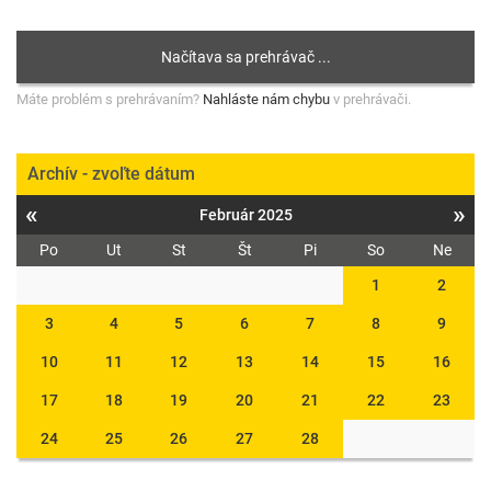
Máte problém s prehrávaním?
Nahláste nám chybu
v prehrávači.
Archív - zvoľte dátum
«
»
Február 2025
Po
Ut
St
Št
Pi
So
Ne
1
2
3
4
5
6
7
8
9
10
11
12
13
14
15
16
17
18
19
20
21
22
23
24
25
26
27
28