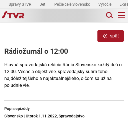
Správy STVR
Deti
Pečie celé Slovensko
Výročie
E-S
späť
Rádiožurnál o 12:00
Hlavná spravodajská relácia Rádia Slovensko každý deň o
12:00. Vecne a objektívne, spravodajský súhrn toho
najdôležitejšieho a najaktuálnejšieho, o čom sa už na
poludnie vie.
Popis epizódy
Slovensko | Utorok 1.11.2022, Spravodajstvo