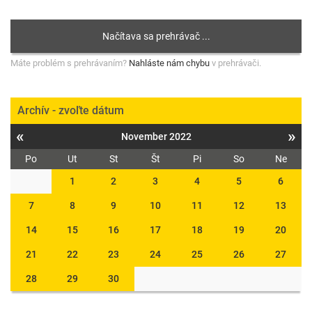
Máte problém s prehrávaním?
Nahláste nám chybu
v prehrávači.
Archív - zvoľte dátum
«
»
November 2022
Po
Ut
St
Št
Pi
So
Ne
1
2
3
4
5
6
7
8
9
10
11
12
13
14
15
16
17
18
19
20
21
22
23
24
25
26
27
28
29
30