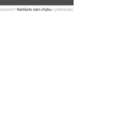
hrávaním?
Nahláste nám chybu
v prehrávači.