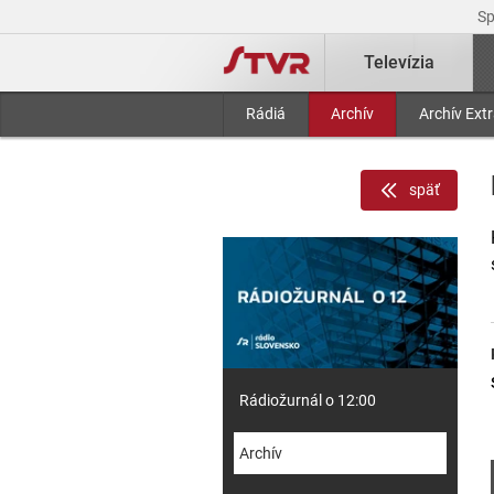
S
Televízia
Rádiá
Archív
Archív Ext
späť
Rádiožurnál o 12:00
Archív