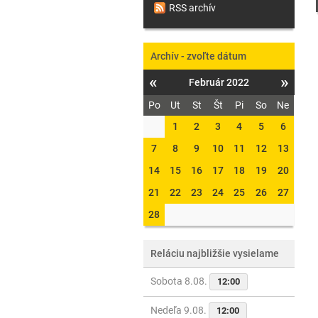
RSS archív
Archív - zvoľte dátum
«
»
Február 2022
Po
Ut
St
Št
Pi
So
Ne
1
2
3
4
5
6
7
8
9
10
11
12
13
14
15
16
17
18
19
20
21
22
23
24
25
26
27
28
Reláciu najbližšie vysielame
Sobota 8.08.
12:00
Nedeľa 9.08.
12:00