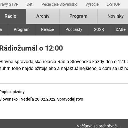
právy STVR
Deti
Pečie celé Slovensko
Výročie
E-SHOP
Rádio
Archív
Program
Novinky
ra
Program
Relácie
Podcasty
SOSR
DAB+
Rádiožurnál o 12:00
Hlavná spravodajská relácia Rádia Slovensko každý deň o 12:00
súhrn toho najdôležitejšieho a najaktuálnejšieho, o čom sa už na
Popis epizódy
Slovensko | Nedeľa 20.02.2022, Spravodajstvo