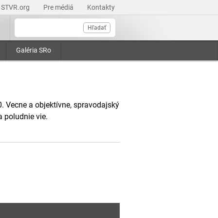
STVR.org
Pre médiá
Kontakty
Hľadať
Galéria SRo
. Vecne a objektívne, spravodajský
 poludnie vie.