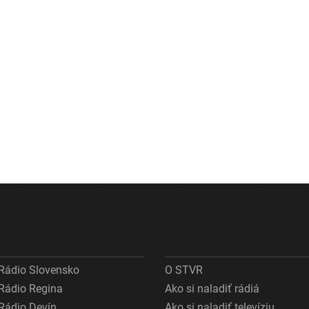
Rádio Slovensko
O STVR
Rádio Regina
Ako si naladiť rádiá
Rádio Devín
Ako si naladiť televíziu