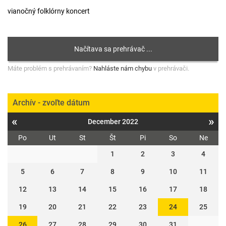
vianočný folklórny koncert
Máte problém s prehrávaním?
Nahláste nám chybu
v prehrávači.
Archív - zvoľte dátum
«
»
December 2022
Po
Ut
St
Št
Pi
So
Ne
1
2
3
4
5
6
7
8
9
10
11
12
13
14
15
16
17
18
19
20
21
22
23
24
25
26
27
28
29
30
31