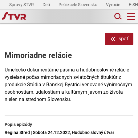
Správy STVR
Deti
Pečie celé Slovensko
Výročie
E-S
späť
Mimoriadne relácie
Umelecko dokumentárne pásma a hudobnoslovné relácie
vysielané počas mimoriadnych sviatočných štruktúr z
produkcie Štúdia v Banskej Bystrici venované výnimočným
osobnostiam, udalostiam a kultúrnym javom zo života
nielen na strednom Slovensku.
Popis epizódy
Regina Stred | Sobota 24.12.2022, Hudobno slovný útvar