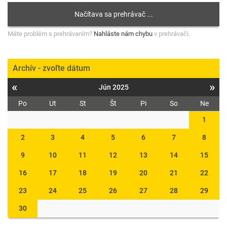
Máte problém s prehrávaním?
Nahláste nám chybu
v prehrávači.
Archív - zvoľte dátum
«
»
Jún 2025
Po
Ut
St
Št
Pi
So
Ne
1
2
3
4
5
6
7
8
9
10
11
12
13
14
15
16
17
18
19
20
21
22
23
24
25
26
27
28
29
30