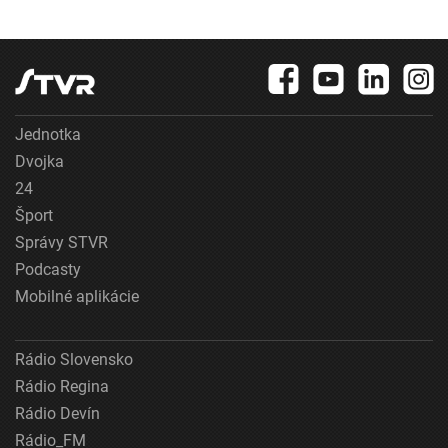
Jednotka
Dvojka
24
Šport
Správy STVR
Podcasty
Mobilné aplikácie
Rádio Slovensko
Rádio Regina
Rádio Devín
Rádio_FM