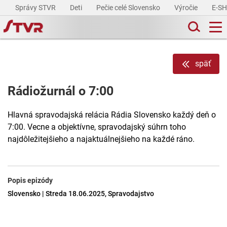
Správy STVR
Deti
Pečie celé Slovensko
Výročie
E-S
späť
Rádiožurnál o 7:00
Hlavná spravodajská relácia Rádia Slovensko každý deň o
7:00. Vecne a objektívne, spravodajský súhrn toho
najdôležitejšieho a najaktuálnejšieho na každé ráno.
Popis epizódy
Slovensko | Streda 18.06.2025, Spravodajstvo