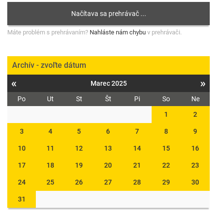
Máte problém s prehrávaním?
Nahláste nám chybu
v prehrávači.
Archív - zvoľte dátum
«
»
Marec 2025
Po
Ut
St
Št
Pi
So
Ne
1
2
3
4
5
6
7
8
9
10
11
12
13
14
15
16
17
18
19
20
21
22
23
24
25
26
27
28
29
30
31