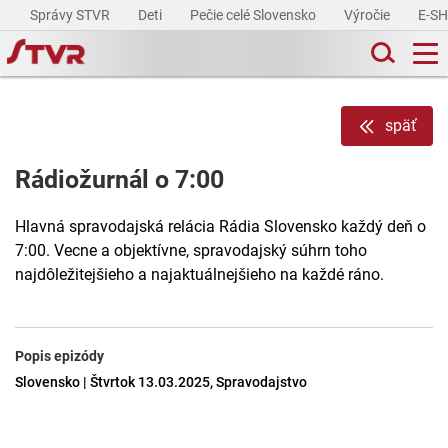
Správy STVR
Deti
Pečie celé Slovensko
Výročie
E-S
späť
Rádiožurnál o 7:00
Hlavná spravodajská relácia Rádia Slovensko každý deň o
7:00. Vecne a objektívne, spravodajský súhrn toho
najdôležitejšieho a najaktuálnejšieho na každé ráno.
Popis epizódy
Slovensko | Štvrtok 13.03.2025, Spravodajstvo