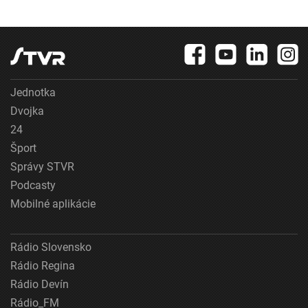
Jednotka
Dvojka
24
Šport
Správy STVR
Podcasty
Mobilné aplikácie
Rádio Slovensko
Rádio Regina
Rádio Devín
Rádio_FM