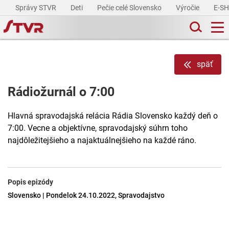
Správy STVR
Deti
Pečie celé Slovensko
Výročie
E-S
späť
Rádiožurnál o 7:00
Hlavná spravodajská relácia Rádia Slovensko každý deň o
7:00. Vecne a objektívne, spravodajský súhrn toho
najdôležitejšieho a najaktuálnejšieho na každé ráno.
Popis epizódy
Slovensko | Pondelok 24.10.2022, Spravodajstvo