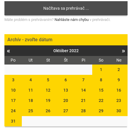
Máte problém s prehrávaním?
Nahláste nám chybu
v prehrávači.
Archív - zvoľte dátum
«
»
Október 2022
Po
Ut
St
Št
Pi
So
Ne
1
2
3
4
5
6
7
8
9
10
11
12
13
14
15
16
17
18
19
20
21
22
23
24
25
26
27
28
29
30
31