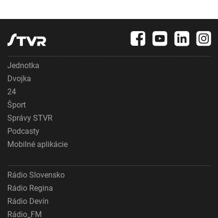
Jednotka
Dvojka
24
Šport
Správy STVR
Podcasty
Mobilné aplikácie
Rádio Slovensko
Rádio Regina
Rádio Devín
Rádio_FM