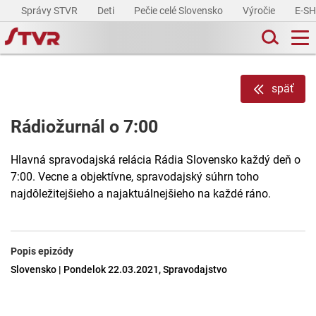
Správy STVR
Deti
Pečie celé Slovensko
Výročie
E-S
späť
Rádiožurnál o 7:00
Hlavná spravodajská relácia Rádia Slovensko každý deň o
7:00. Vecne a objektívne, spravodajský súhrn toho
najdôležitejšieho a najaktuálnejšieho na každé ráno.
Popis epizódy
Slovensko | Pondelok 22.03.2021, Spravodajstvo