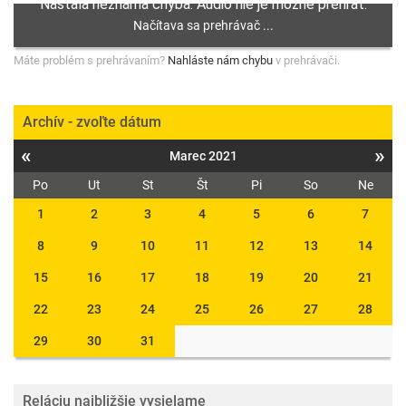
Máte problém s prehrávaním?
Nahláste nám chybu
v prehrávači.
Archív - zvoľte dátum
«
»
Marec 2021
Po
Ut
St
Št
Pi
So
Ne
1
2
3
4
5
6
7
8
9
10
11
12
13
14
15
16
17
18
19
20
21
22
23
24
25
26
27
28
29
30
31
Reláciu najbližšie vysielame