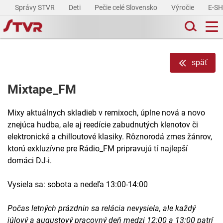
Správy STVR
Deti
Pečie celé Slovensko
Výročie
E-S
späť
Mixtape_FM
Mixy aktuálnych skladieb v remixoch, úplne nová a novo
znejúca hudba, ale aj reedície zabudnutých klenotov či
elektronické a chilloutové klasiky. Rôznorodá zmes žánrov,
ktorú exkluzívne pre Rádio_FM pripravujú tí najlepší
domáci DJ-i.
Vysiela sa: sobota a nedeľa 13:00-14:00
Počas letných prázdnin sa relácia nevysiela, ale každý
júlový a augustový pracovný deň medzi 12:00 a 13:00 patrí