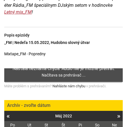
éter Rádia_FM špeciálnym DJským setom v hodinovke
Letný mix_FM
!
Popis epizódy
_FM | Nedeľa 15.05.2022, Hudobno slovný útvar
Mixtape_FM - Popredny
Máte problém s prehrávaním?
Nahláste nám chybu
v prehrávači.
Archív - zvoľte dátum
«
»
Máj 2022
Po
Ut
St
Št
Pi
So
Ne