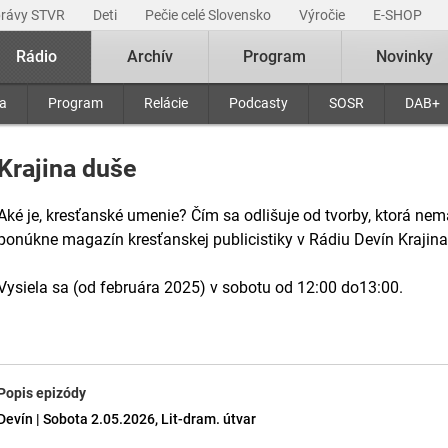
právy STVR
Deti
Pečie celé Slovensko
Výročie
E-SHOP
Rádio
Archív
Program
Novinky
ra
Program
Relácie
Podcasty
SOSR
DAB+
Krajina duše
Aké je, kresťanské umenie? Čím sa odlišuje od tvorby, ktorá ne
ponúkne magazín kresťanskej publicistiky v Rádiu Devín Krajina
Vysiela sa (od februára 2025) v sobotu od 12:00 do13:00.
Popis epizódy
Devín | Sobota 2.05.2026, Lit-dram. útvar