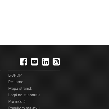
E-SHOP
Reklama
Mapa stránok
Logá na stiahnutie
Pre médiá
Prenájom majetku