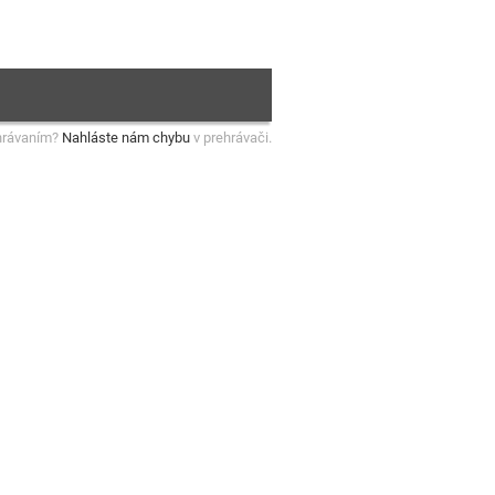
hrávaním?
Nahláste nám chybu
v prehrávači.