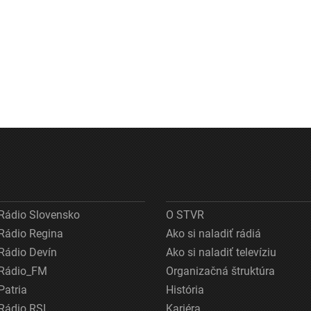
Rádio Slovensko
O STVR
Rádio Regina
Ako si naladiť rádiá
Rádio Devín
Ako si naladiť televíziu
Rádio_FM
Organizačná štruktúra
Patria
História
Rádio RSI
Kariéra