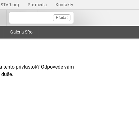
STVR.org
Pre médiá
Kontakty
Hľadať
Galéria SRo
má tento prívlastok? Odpovede vám
 duše.