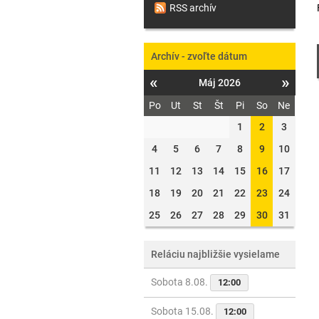
RSS archív
Archív - zvoľte dátum
«
»
Máj 2026
Po
Ut
St
Št
Pi
So
Ne
1
2
3
4
5
6
7
8
9
10
11
12
13
14
15
16
17
18
19
20
21
22
23
24
25
26
27
28
29
30
31
Reláciu najbližšie vysielame
Sobota 8.08.
12:00
Sobota 15.08.
12:00