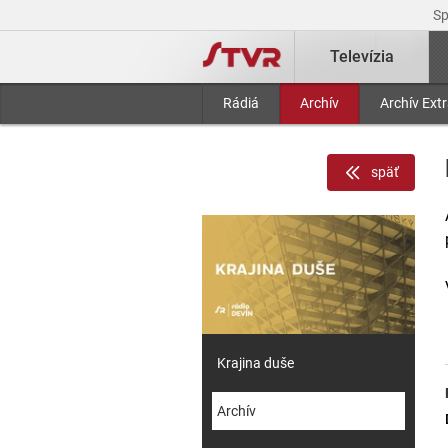
S
Televízia
Rádiá
Archív
Archív Ext
späť
Krajina duše
Archív