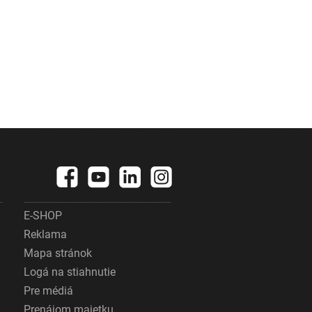
E-SHOP
Reklama
Mapa stránok
Logá na stiahnutie
Pre médiá
Prenájom majetku