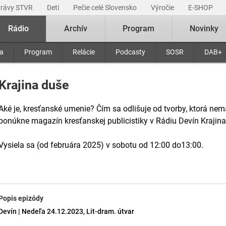
právy STVR
Deti
Pečie celé Slovensko
Výročie
E-SHOP
Rádio
Archív
Program
Novinky
ra
Program
Relácie
Podcasty
SOSR
DAB+
Krajina duše
Aké je, kresťanské umenie? Čím sa odlišuje od tvorby, ktorá ne
ponúkne magazín kresťanskej publicistiky v Rádiu Devín Krajina
Vysiela sa (od februára 2025) v sobotu od 12:00 do13:00.
Popis epizódy
Devín | Nedeľa 24.12.2023, Lit-dram. útvar