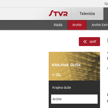
S
Televízia
Rádiá
Archív
Archív Ext
späť
Krajina duše
Archív