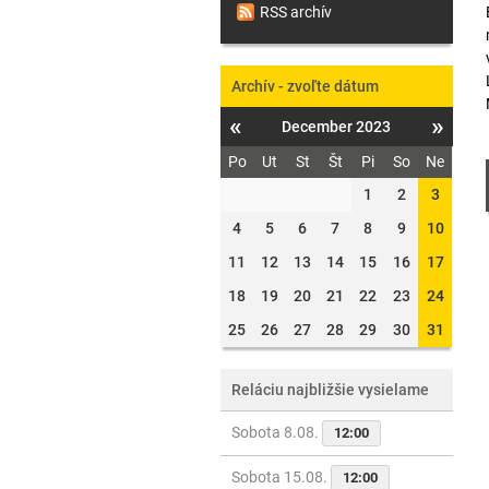
RSS archív
Archív - zvoľte dátum
«
»
December 2023
Po
Ut
St
Št
Pi
So
Ne
1
2
3
4
5
6
7
8
9
10
11
12
13
14
15
16
17
18
19
20
21
22
23
24
25
26
27
28
29
30
31
Reláciu najbližšie vysielame
Sobota 8.08.
12:00
Sobota 15.08.
12:00