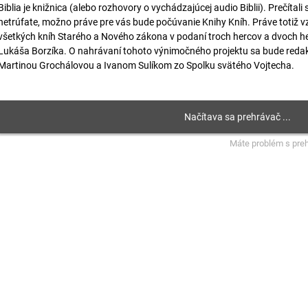
Biblia je knižnica (alebo rozhovory o vychádzajúcej audio Biblii). Prečítali 
netrúfate, možno práve pre vás bude počúvanie Knihy Kníh. Práve totiž vz
všetkých kníh Starého a Nového zákona v podaní troch hercov a dvoch he
Lukáša Borzíka. O nahrávaní tohoto výnimočného projektu sa bude redak
Martinou Grochálovou a Ivanom Sulíkom zo Spolku svätého Vojtecha.
Máte problém s pre