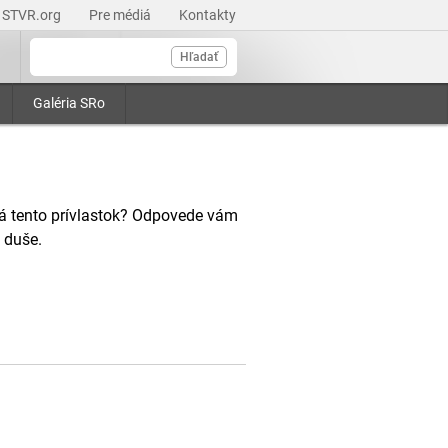
STVR.org
Pre médiá
Kontakty
Hľadať
Galéria SRo
má tento prívlastok? Odpovede vám
 duše.