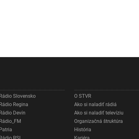
Rádio Slovensko
O STVR
Rádio Regina
Ako si naladiť rádiá
Rádio Devín
Ako si naladiť televíziu
Rádio_FM
Organizačná štruktúra
Patria
História
Rádio RSI
Kariéra