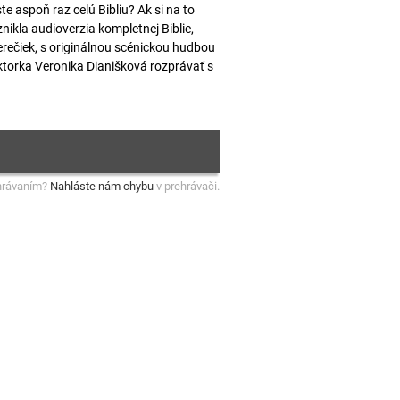
ste aspoň raz celú Bibliu? Ak si na to
nikla audioverzia kompletnej Biblie,
rečiek, s originálnou scénickou hudbou
torka Veronika Dianišková rozprávať s
hrávaním?
Nahláste nám chybu
v prehrávači.