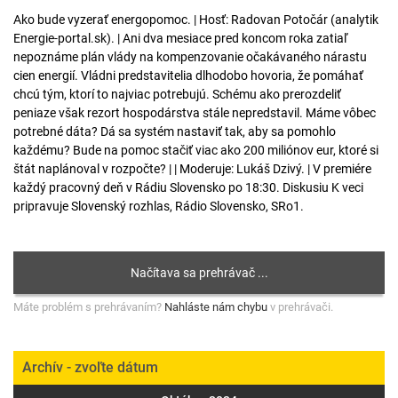
Ako bude vyzerať energopomoc. | Hosť: Radovan Potočár (analytik
Energie-portal.sk). | Ani dva mesiace pred koncom roka zatiaľ
nepoznáme plán vlády na kompenzovanie očakávaného nárastu
cien energií. Vládni predstavitelia dlhodobo hovoria, že pomáhať
chcú tým, ktorí to najviac potrebujú. Schému ako prerozdeliť
peniaze však rezort hospodárstva stále nepredstavil. Máme vôbec
potrebné dáta? Dá sa systém nastaviť tak, aby sa pomohlo
každému? Bude na pomoc stačiť viac ako 200 miliónov eur, ktoré si
štát naplánoval v rozpočte? | | Moderuje: Lukáš Dzivý. | V premiére
každý pracovný deň v Rádiu Slovensko po 18:30. Diskusiu K veci
pripravuje Slovenský rozhlas, Rádio Slovensko, SRo1.
Máte problém s prehrávaním?
Nahláste nám chybu
v prehrávači.
Archív - zvoľte dátum