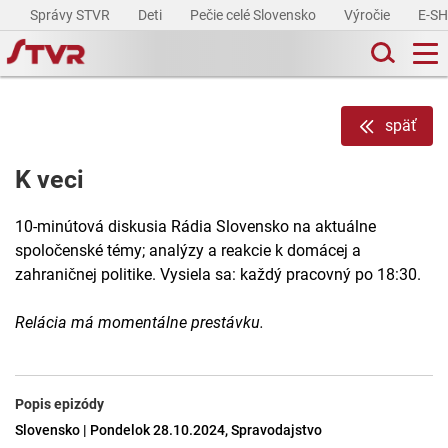
Správy STVR
Deti
Pečie celé Slovensko
Výročie
E-S
späť
K veci
10-minútová diskusia Rádia Slovensko na aktuálne
spoločenské témy; analýzy a reakcie k domácej a
zahraničnej politike. Vysiela sa: každý pracovný po 18:30.
Relácia má momentálne prestávku.
Popis epizódy
Slovensko | Pondelok 28.10.2024, Spravodajstvo